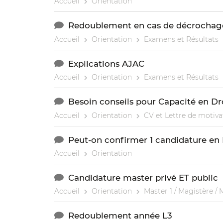
Accueil
Orientation
Redoublement en cas de décrochag
Accueil
Orientation
Examens et Résultats
Explications AJAC
Accueil
Orientation
Examens et Résultats
Besoin conseils pour Capacité en Dr
Accueil
Orientation
CV et Lettre de motiva
Peut-on confirmer 1 candidature en L
Accueil
Orientation
Candidature master privé ET public
Accueil
Orientation
Master 1 / Magistère / 
Redoublement année L3