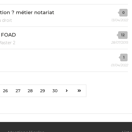
tion ? métier notariat
0
 droit
13/04/2022
E FOAD
12
Master 2
28/07/2015
1
01/04/2022
26
27
28
29
30