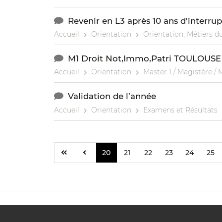
Revenir en L3 après 10 ans d'interrup
Accueil
Orientation
Orientation, Métiers du
M1 Droit Not,Immo,Patri TOULOUS
Accueil
Orientation
Master 1 / Magistère / 
Validation de l’année
Accueil
Orientation
Examens et Résultats
20
21
22
23
24
25