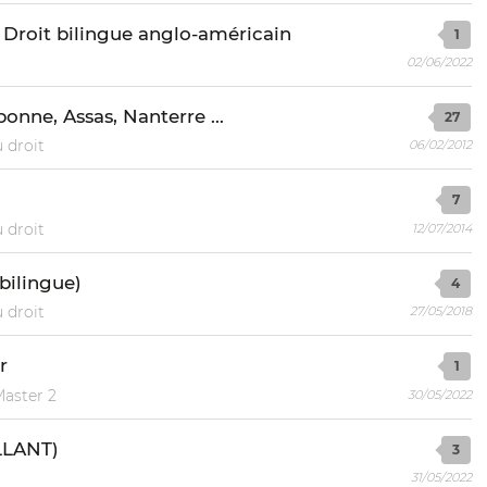
s Droit bilingue anglo-américain
1
02/06/2022
onne, Assas, Nanterre ...
27
 droit
06/02/2012
7
 droit
12/07/2014
 bilingue)
4
 droit
27/05/2018
r
1
Master 2
30/05/2022
LLANT)
3
31/05/2022