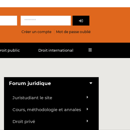
Créer un compte
Mot de passe oublié
roit public
Droit international
Forum juridique
Juristudiant le site
Cours, méthodologie et annales
Droit privé