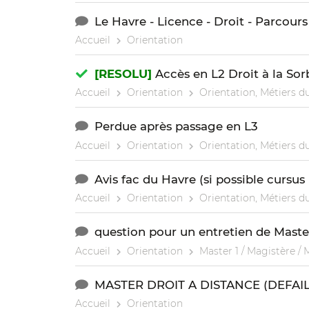
Le Havre - Licence - Droit - Parcour
Accueil
Orientation
[RESOLU]
Accès en L2 Droit à la Sorb
Accueil
Orientation
Orientation, Métiers du
Perdue après passage en L3
Accueil
Orientation
Orientation, Métiers du
Avis fac du Havre (si possible cursus
Accueil
Orientation
Orientation, Métiers du
question pour un entretien de Maste
Accueil
Orientation
Master 1 / Magistère / 
MASTER DROIT A DISTANCE (DEFAI
Accueil
Orientation