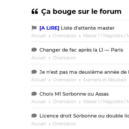
Ça bouge sur le forum
[A LIRE]
Liste d'attente master
Accueil
Orientation
Master 1 / Magistère / 
Changer de fac après la L1 — Paris
Accueil
Orientation
Je n'est pas ma deuxième année de 
Accueil
Orientation
Examens et Résultats
Choix M1 Sorbonne ou Assas
Accueil
Orientation
Master 1 / Magistère / 
Licence droit Sorbonne ou double li
Accueil
Orientation