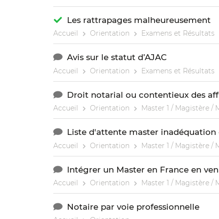
Les rattrapages malheureusement
Accueil
Orientation
Examens et Résultats
Avis sur le statut d’AJAC
Accueil
Orientation
Examens et Résultats
Droit notarial ou contentieux des aff
Accueil
Orientation
Master 1 / Magistère / 
Liste d'attente master inadéquation 
Accueil
Orientation
Master 1 / Magistère / 
Intégrer un Master en France en ven
Accueil
Orientation
Master 1 / Magistère / 
Notaire par voie professionnelle