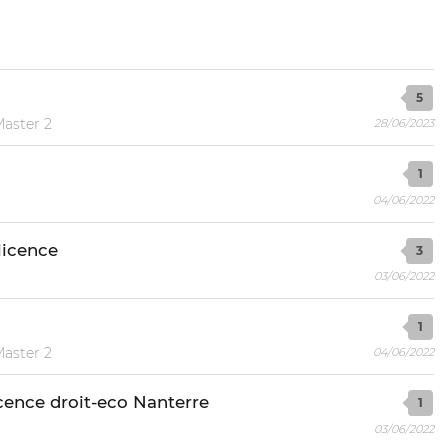
5
Master 2
28/06/2023
1
04/06/2022
licence
3
03/06/2022
1
Master 2
04/06/2022
cence droit-eco Nanterre
1
03/06/2022