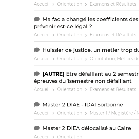
Accueil
Orientation
Examens et Résultats
Ma fac a changé les coefficients de
prévenir est-ce légal ?
Accueil
Orientation
Examens et Résultats
Huissier de justice, un metier trop d
Accueil
Orientation
Orientation, Métiers du
[AUTRE]
Etre défaillant au 2 semestr
épreuves du 1semestre non défaillant
Accueil
Orientation
Examens et Résultats
Master 2 DIAE - IDAI Sorbonne
Accueil
Orientation
Master 1 / Magistère / 
Master 2 DIEA délocalisé au Caire
Accueil
Orientation