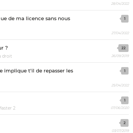
28/04/2022
s ue de ma licence sans nous
1
27/04/2022
ur ?
22
 droit
26/09/2019
e implique t'il de repasser les
1
25/04/2022
1
Master 2
07/06/2020
2
03/07/2019