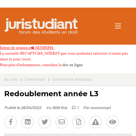
Erreur de session n� SESSION4:
La variable RECAPTCHA_SITEKEY que vous souhaitez valoriser n'existe pas
dans la zone |root|.
Pour plus d'informations, consultez la
doc en ligne
Accueil
Orientation
Examens et Résultats
Redoublement année L3
Publié le 28/04/2022
Vu 1636 fois
1
Par
soooooop1