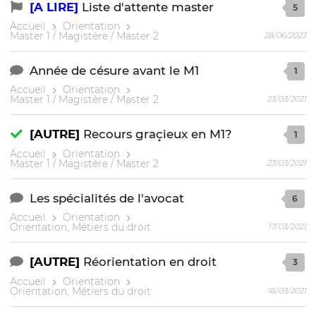
[A LIRE]
Liste d'attente master
5
Accueil
Orientation
Master 1 / Magistère / Master 2
28/06/2023
Année de césure avant le M1
1
Accueil
Orientation
Master 1 / Magistère / Master 2
23/03/2021
[AUTRE]
Recours graçieux en M1?
1
Accueil
Orientation
Master 1 / Magistère / Master 2
23/03/2021
Les spécialités de l'avocat
6
Accueil
Orientation
Orientation, Métiers du droit
17/03/2021
[AUTRE]
Réorientation en droit
3
Accueil
Orientation
Orientation, Métiers du droit
16/03/2021