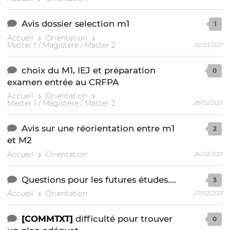
Avis dossier selection m1
1
Accueil
Orientation
Master 1 / Magistère / Master 2
02/03/2021
choix du M1, IEJ et préparation
0
examen entrée au CRFPA
Accueil
Orientation
Master 1 / Magistère / Master 2
28/02/2021
Avis sur une réorientation entre m1
2
et M2
Accueil
Orientation
26/02/2021
Questions pour les futures études....
3
Accueil
Orientation
27/02/2021
[COMMTXT]
difficulté pour trouver
0