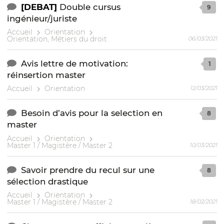
[DEBAT]
Double cursus
9
ingénieur/juriste
Accueil
Orientation
Orientation, Métiers du droit
06/03/2021
Avis lettre de motivation:
1
réinsertion master
Accueil
Orientation
12/03/2021
Besoin d’avis pour la selection en
8
master
Accueil
Orientation
Master 1 / Magistère / Master 2
10/03/2021
Savoir prendre du recul sur une
8
sélection drastique
Accueil
Orientation
Master 1 / Magistère / Master 2
18/02/2021