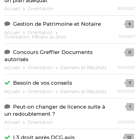
un plan adéquat
Accueil
Orientation
26/02/2021
Gestion de Patrimoine et Notaire
9
Accueil
Orientation
Orientation, Métiers du droit
10/01/2017
Concours Greffier Documents
0
autorisés
Accueil
Orientation
Examens et Résultats
24/02/2021
Besoin de vos conseils
7
Accueil
Orientation
Examens et Résultats
20/02/2021
Peut-on changer de licence suite à
1
un redoublement ?
Accueil
Orientation
21/02/2021
L3 droit après DCG avis
13