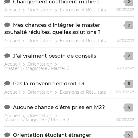
Changement coefficient matière
2
Accueil
Orientation
Examens et Résultats
05/03/2021
Mes chances d'intégrer le master
2
souhaité réduites, quelles solutions ?
Accueil
Orientation
Examens et Résultats
10/03/2021
J’ai vraiment besoin de conseils
2
Accueil
Orientation
Master 1 / Magistère / Master 2
10/03/2021
Pas la moyenne en droit L3
5
Accueil
Orientation
Examens et Résultats
09/03/2021
Aucune chance d'être prise en M2?
4
Accueil
Orientation
Master 1 / Magistère / Master 2
02/03/2021
Orientation étudiant étranger
5