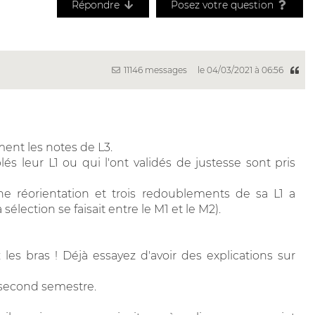
Répondre
Posez votre question
11146 messages
le 04/03/2021 à 06:56
ment les notes de L3.
 leur L1 ou qui l'ont validés de justesse sont pris
 réorientation et trois redoublements de sa L1 a
sélection se faisait entre le M1 et le M2).
 les bras ! Déjà essayez d'avoir des explications sur
 second semestre.