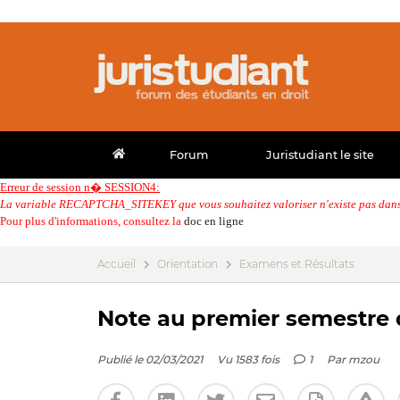
Forum
Juristudiant le site
Erreur de session n� SESSION4:
La variable RECAPTCHA_SITEKEY que vous souhaitez valoriser n'existe pas dans 
Pour plus d'informations, consultez la
doc en ligne
Accueil
Orientation
Examens et Résultats
Note au premier semestre 
Publié le 02/03/2021
Vu 1583 fois
1
Par
mzou