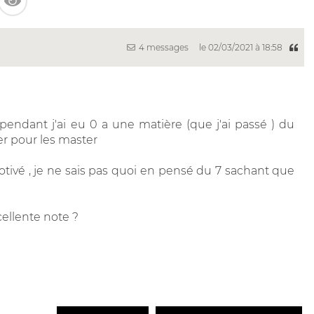
4 messages
le 02/03/2021 à 18:58
cependant j'ai eu 0 a une matière (que j'ai passé ) du
er pour les master
tivé , je ne sais pas quoi en pensé du 7 sachant que
cellente note ?