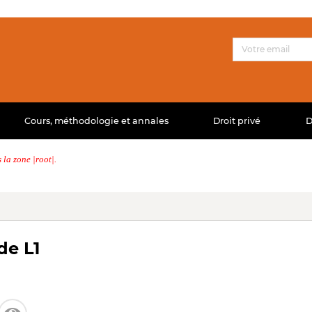
Cours, méthodologie et annales
Droit privé
D
la zone |root|.
de L1