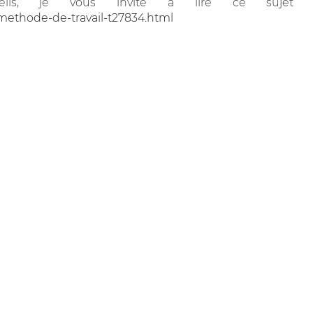
ls, je vous invite à lire ce sujet
methode-de-travail-t27834.html