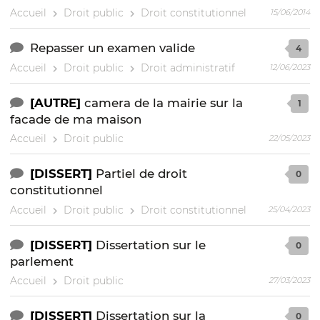
Accueil
Droit public
Droit constitutionnel
15/06/2014
Repasser un examen valide
4
Accueil
Droit public
Droit administratif
12/06/2023
[AUTRE]
camera de la mairie sur la
1
facade de ma maison
Accueil
Droit public
22/05/2023
[DISSERT]
Partiel de droit
0
constitutionnel
Accueil
Droit public
Droit constitutionnel
25/04/2023
[DISSERT]
Dissertation sur le
0
parlement
Accueil
Droit public
27/03/2023
[DISSERT]
Dissertation sur la
0