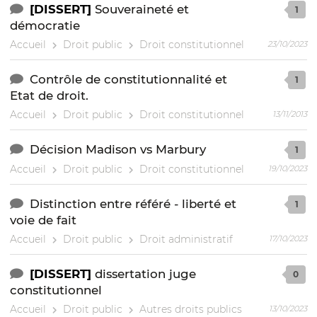
[DISSERT]
Souveraineté et
1
démocratie
Accueil
Droit public
Droit constitutionnel
23/10/2023
Contrôle de constitutionnalité et
1
Etat de droit.
Accueil
Droit public
Droit constitutionnel
13/11/2013
Décision Madison vs Marbury
1
Accueil
Droit public
Droit constitutionnel
19/10/2023
Distinction entre référé - liberté et
1
voie de fait
Accueil
Droit public
Droit administratif
17/10/2023
[DISSERT]
dissertation juge
0
constitutionnel
Accueil
Droit public
Autres droits publics
13/10/2023