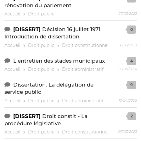
rénovation du parlement
Accueil
Droit public
27/03/2023
[DISSERT]
Décision 16 juillet 1971
0
Introduction de dissertation
Accueil
Droit public
Droit constitutionnel
26/03/2023
L'entretien des stades municipaux
4
Accueil
Droit public
Droit administratif
29/08/2014
Dissertation: La délégation de
9
service public
Accueil
Droit public
Droit administratif
17/04/2005
[DISSERT]
Droit constit - La
2
procédure législative
Accueil
Droit public
Droit constitutionnel
07/03/2023