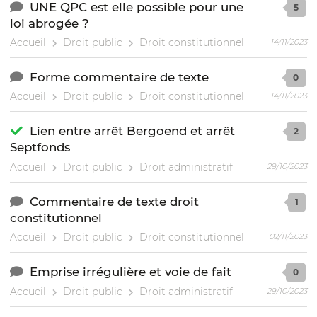
UNE QPC est elle possible pour une
5
loi abrogée ?
Accueil
Droit public
Droit constitutionnel
14/11/2023
Forme commentaire de texte
0
Accueil
Droit public
Droit constitutionnel
14/11/2023
Lien entre arrêt Bergoend et arrêt
2
Septfonds
Accueil
Droit public
Droit administratif
29/10/2023
Commentaire de texte droit
1
constitutionnel
Accueil
Droit public
Droit constitutionnel
02/11/2023
Emprise irrégulière et voie de fait
0
Accueil
Droit public
Droit administratif
29/10/2023