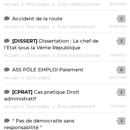
Accueil
Droit public
Droit constitutionnel
28/09/2023
Accident de la route
2
Accueil
Droit public
Droit administratif
26/09/2023
[DISSERT]
Dissertation : Le chef de
3
l'Etat sous la Vème République
Accueil
Droit public
Droit constitutionnel
10/09/2023
ASS PÔLE EMPLOI Paiement
8
Accueil
Droit public
08/07/2023
[CPRAT]
Cas pratique Droit
2
administratif
Accueil
Droit public
Droit administratif
17/03/2023
" Pas de démocratie sans
3
responsabilité "