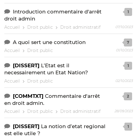
Introduction commentaire d'arrêt
1
droit admin
Accueil
Droit public
Droit administratif
07/10/2023
A quoi sert une constitution
7
Accueil
Droit public
01/10/2023
[DISSERT]
L’Etat est il
1
necessairement un Etat Nation?
Accueil
Droit public
02/10/2023
[COMMTXT]
Commentaire d'arrêt
2
en droit admin.
Accueil
Droit public
Droit administratif
28/09/2023
[DISSERT]
La notion d’etat regional
1
est elle utile ?