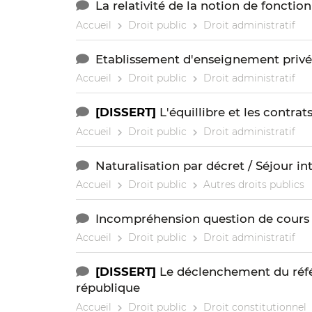
La relativité de la notion de fonctio
Accueil
Droit public
Droit administratif
Etablissement d'enseignement privé
Accueil
Droit public
Droit administratif
[DISSERT]
L'équillibre et les contrat
Accueil
Droit public
Droit administratif
Naturalisation par décret / Séjour i
Accueil
Droit public
Autres droits publics
Incompréhension question de cours d
Accueil
Droit public
Droit administratif
[DISSERT]
Le déclenchement du réf
république
Accueil
Droit public
Droit constitutionnel