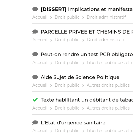
[DISSERT]
Implications et manifesta
Accueil
Droit public
Droit administratif
PARCELLE PRIVEE ET CHEMINS DE
Accueil
Droit public
Droit administratif
Peut-on rendre un test PCR obligatoi
Accueil
Droit public
Libertés publiques et
Aide Sujet de Science Politique
Accueil
Droit public
Autres droits publics
Texte habilitant un débitant de tab
Accueil
Droit public
Autres droits publics
L'Etat d'urgence sanitaire
Accueil
Droit public
Libertés publiques et