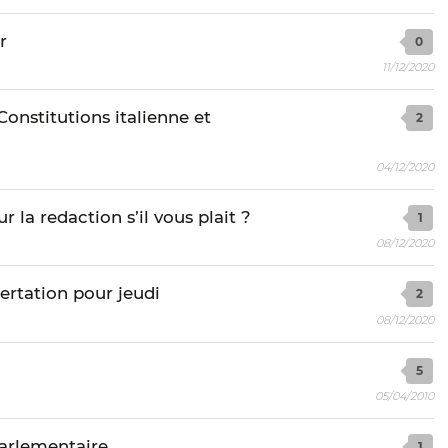
r
0
11/12/2020
onstitutions italienne et
2
04/12/2020
 la redaction s’il vous plait ?
1
08/12/2020
ertation pour jeudi
2
08/12/2020
5
05/04/2010
parlementaire
1