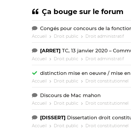
Ça bouge sur le forum
Congés pour concours de la fonctio
Accueil
Droit public
Droit administratif
[ARRET]
TC, 13 janvier 2020 – Comm
Accueil
Droit public
Droit administratif
distinction mise en oeuvre / mise en 
Accueil
Droit public
Droit constitutionnel
Discours de Mac mahon
Accueil
Droit public
Droit constitutionnel
[DISSERT]
Dissertation droit constit
Accueil
Droit public
Droit constitutionnel