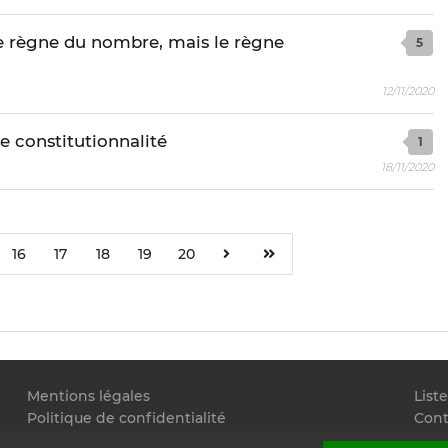
le règne du nombre, mais le règne
5
12/11/2020
de constitutionnalité
1
18/11/2020
16
17
18
19
20
Mentions légales
List
Politique de confidentialité
Cont
Conditions générales d'utilisation
Flux