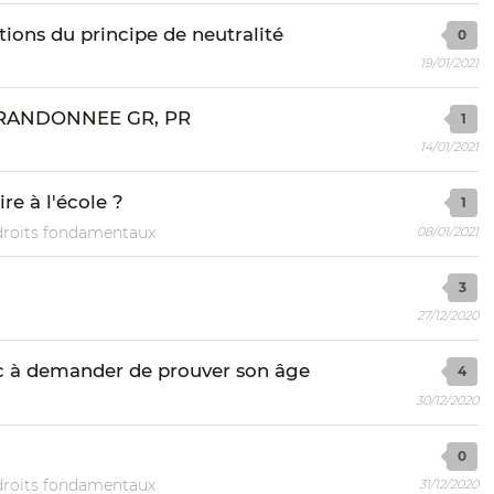
tions du principe de neutralité
0
19/01/2021
 RANDONNEE GR, PR
1
14/01/2021
re à l'école ?
1
 droits fondamentaux
08/01/2021
3
27/12/2020
ac à demander de prouver son âge
4
30/12/2020
0
 droits fondamentaux
31/12/2020