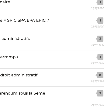
nnaire
1
27/11/2020
e = SPIC SPA EPA EPIC ?
1
25/11/2020
s administratifs
3
23/11/2020
nterrompu
1
23/11/2020
roit administratif
0
20/11/2020
érendum sous la 5ème
3
19/11/2020