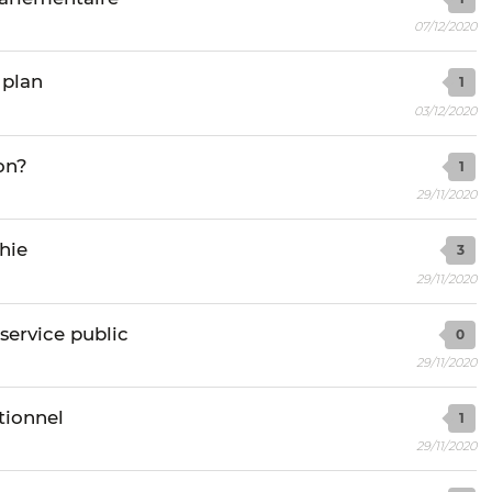
07/12/2020
 plan
1
03/12/2020
on?
1
29/11/2020
hie
3
29/11/2020
service public
0
29/11/2020
tionnel
1
29/11/2020