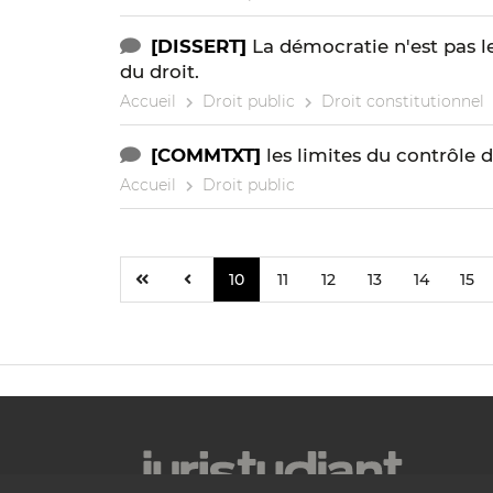
[DISSERT]
La démocratie n'est pas 
du droit.
Accueil
Droit public
Droit constitutionnel
[COMMTXT]
les limites du contrôle 
Accueil
Droit public
10
11
12
13
14
15