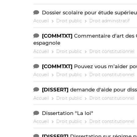
Dossier scolaire pour étude supérieu
Accueil
Droit public
Droit administratif
[COMMTXT]
Commentaire d'art des C
espagnole
Accueil
Droit public
Droit constitutionnel
[COMMTXT]
Pouvez vous m’aider pour
Accueil
Droit public
Droit constitutionnel
[DISSERT]
demande d'aide pour diss
Accueil
Droit public
Droit constitutionnel
Dissertation "La loi"
Accueil
Droit public
Droit constitutionnel
[DISSERT]
Dissertation sur régime 