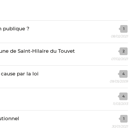
n publique ?
1
08/02/2021
une de Saint-Hilaire du Touvet
2
07/02/2021
cause par la loi
4
09/05/2009
4
11/03/2013
utionnel
1
30/01/2021