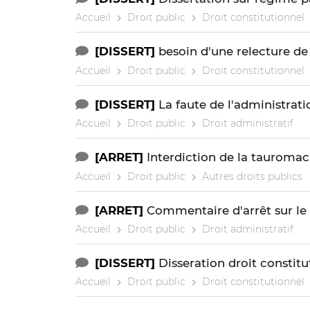
Accueil
Droit public
Droit constitutionnel
[DISSERT]
besoin d'une relecture de
Accueil
Droit public
Droit constitutionnel
[DISSERT]
La faute de l'administrati
Accueil
Droit public
Droit administratif
[ARRET]
Interdiction de la tauromac
Accueil
Droit public
Autres droits publics
[ARRET]
Commentaire d'arrêt sur le 
Accueil
Droit public
Droit administratif
[DISSERT]
Disseration droit constitu
Accueil
Droit public
Droit constitutionnel