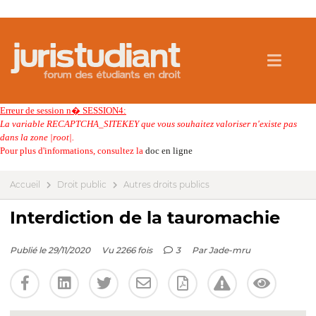
Erreur de session n� SESSION4:
La variable RECAPTCHA_SITEKEY que vous souhaitez valoriser n'existe pas
dans la zone |root|.
Pour plus d'informations, consultez la
doc en ligne
Accueil
Droit public
Autres droits publics
Interdiction de la tauromachie
Publié le 29/11/2020
Vu 2266 fois
3
Par
Jade-mru