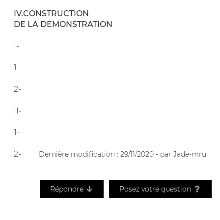
IV.CONSTRUCTION
DE LA DEMONSTRATION
I-
1-
2-
II-
1-
2-
Dernière modification : 29/11/2020 - par Jade-mru
Répondre
Posez votre question