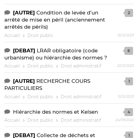
[AUTRE]
Condition de levée d’un
2
arrêté de mise en péril (anciennement
arrêtés de périls)
Accueil
Droit public
18/12/2023
[DEBAT]
LRAR obligatoire (code
6
urbanisme) ou hiérarchie des normes ?
Accueil
Droit public
Droit administratif
22/12/2023
[AUTRE]
RECHERCHE COURS
1
PARTICULIERS
Accueil
Droit public
Droit administratif
15/12/2023
Hiérarchie des normes et Kelsen
4
Accueil
Droit public
Droit administratif
24/09/2022
[DEBAT]
Collecte de déchets et
1