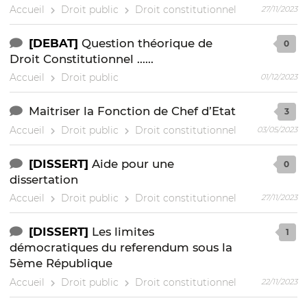
Accueil
Droit public
Droit constitutionnel
27/11/2023
[DEBAT]
Question théorique de
0
Droit Constitutionnel ......
Accueil
Droit public
01/12/2023
Maitriser la Fonction de Chef d’Etat
3
Accueil
Droit public
Droit constitutionnel
03/05/2023
[DISSERT]
Aide pour une
0
dissertation
Accueil
Droit public
Droit constitutionnel
27/11/2023
[DISSERT]
Les limites
1
démocratiques du referendum sous la
5ème République
Accueil
Droit public
Droit constitutionnel
22/11/2023