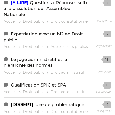
[A LIRE]
Questions / Réponses suite
4
à la dissolution de l'Assemblée
Nationale
Accueil
Droit public
Droit constitutionnel
15/06/2024
Expatriation avec un M2 en Droit
2
public
Accueil
Droit public
Autres droits publics
02/08/2022
Le juge administratif et la
13
hiérarchie des normes
Accueil
Droit public
Droit administratif
27/10/2016
Qualification SPIC et SPA
0
Accueil
Droit public
Droit administratif
09/05/2024
[DISSERT]
idée de problématique
4
Accueil
Droit public
Droit constitutionnel
18/04/2024