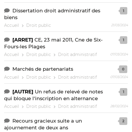
Dissertation droit administratif des
1
biens
Accueil
Droit public
21/03/2024
[ARRET]
CE, 23 mai 2011, Cne de Six-
1
Fours-les Plages
Accueil
Droit public
Droit administratif
07/03/2024
Marchés de partenariats
0
Accueil
Droit public
Droit administratif
07/03/2024
[AUTRE]
Un refus de relevé de notes
1
qui bloque l'inscription en alternance
Accueil
Droit public
Droit administratif
28/02/2024
Recours gracieux suite a un
2
ajournement de deux ans