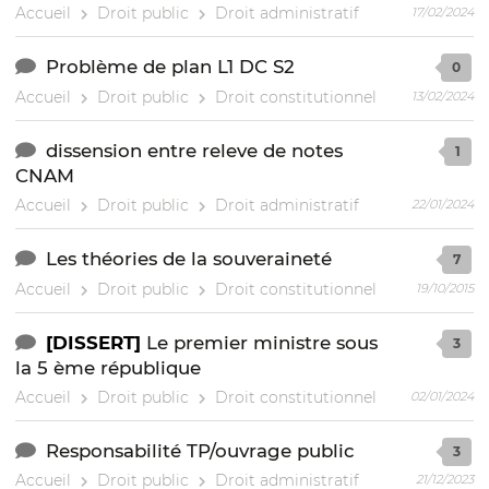
Accueil
Droit public
Droit administratif
17/02/2024
Problème de plan L1 DC S2
0
Accueil
Droit public
Droit constitutionnel
13/02/2024
dissension entre releve de notes
1
CNAM
Accueil
Droit public
Droit administratif
22/01/2024
Les théories de la souveraineté
7
Accueil
Droit public
Droit constitutionnel
19/10/2015
[DISSERT]
Le premier ministre sous
3
la 5 ème république
Accueil
Droit public
Droit constitutionnel
02/01/2024
Responsabilité TP/ouvrage public
3
Accueil
Droit public
Droit administratif
21/12/2023