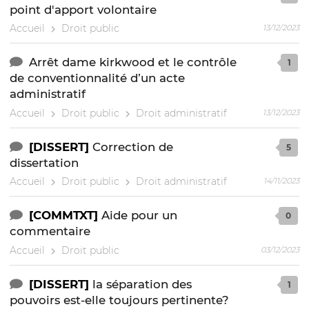
point d'apport volontaire
Accueil
Droit public
13/12/2023
Arrêt dame kirkwood et le contrôle
1
de conventionnalité d’un acte
administratif
Accueil
Droit public
Droit administratif
13/12/2023
[DISSERT]
Correction de
5
dissertation
Accueil
Droit public
Droit administratif
14/11/2023
[COMMTXT]
Aide pour un
0
commentaire
Accueil
Droit public
03/12/2023
[DISSERT]
la séparation des
1
pouvoirs est-elle toujours pertinente?