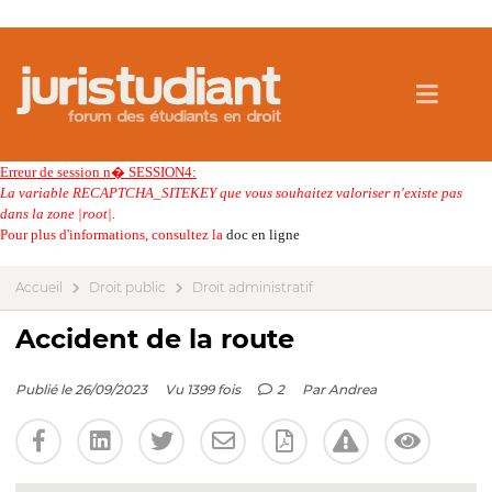
Erreur de session n� SESSION4:
La variable RECAPTCHA_SITEKEY que vous souhaitez valoriser n'existe pas
dans la zone |root|.
Pour plus d'informations, consultez la
doc en ligne
Accueil
Droit public
Droit administratif
Accident de la route
Publié le 26/09/2023
Vu 1399 fois
2
Par
Andrea