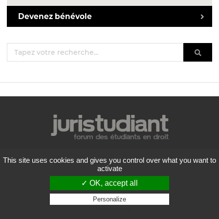
Devenez bénévole
Mentions légales
This site uses cookies and gives you control over what you want to
Politique de confidentialité
activate
Conditions générales d'utilisation
✓ OK, accept all
Liste des forums
Contactez-nous
Personalize
Privacy policy
Flux RSS