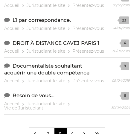
Accueil
Juristudiant le site
Présentez-vous
05/05/2019
L1 par correspondance.
23
Accueil
Juristudiant le site
Présentez-vous
24/04/2019
DROIT À DISTANCE CAVEJ PARIS 1
4
Accueil
Juristudiant le site
Présentez-vous
30/04/2019
Documentaliste souhaitant
9
acquérir une double compétence
Accueil
Juristudiant le site
Présentez-vous
09/04/2019
Besoin de vous....
5
Accueil
Juristudiant le site
Vie de Juristudiant
30/04/2004
2
3
4