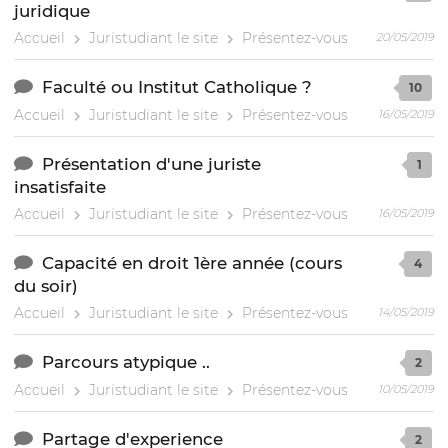
juridique
Accueil
Juristudiant le site
Présentez-vous
20/05/2019
Faculté ou Institut Catholique ?
10
Accueil
Juristudiant le site
Présentez-vous
16/05/2019
Présentation d'une juriste
1
insatisfaite
Accueil
Juristudiant le site
Présentez-vous
16/05/2019
Capacité en droit 1ère année (cours
4
du soir)
Accueil
Juristudiant le site
Présentez-vous
14/05/2019
Parcours atypique ..
2
Accueil
Juristudiant le site
Présentez-vous
10/05/2019
Partage d'experience
2