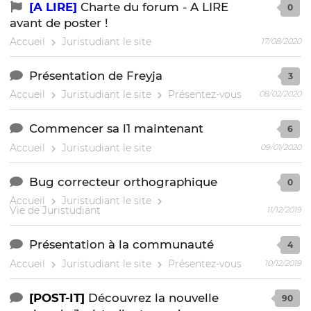
[A LIRE]
Charte du forum - A LIRE
0
avant de poster !
Accueil
Juristudiant le site
17/08/2020
Présentation de Freyja
3
Accueil
Juristudiant le site
Présentez-vous
08/02/2020
Commencer sa l1 maintenant
6
Accueil
Juristudiant le site
09/01/2020
Bug correcteur orthographique
0
Accueil
Juristudiant le site
Vie de Juristudiant
11/12/2019
Présentation à la communauté
4
Accueil
Juristudiant le site
Présentez-vous
10/12/2019
[POST-IT]
Découvrez la nouvelle
90