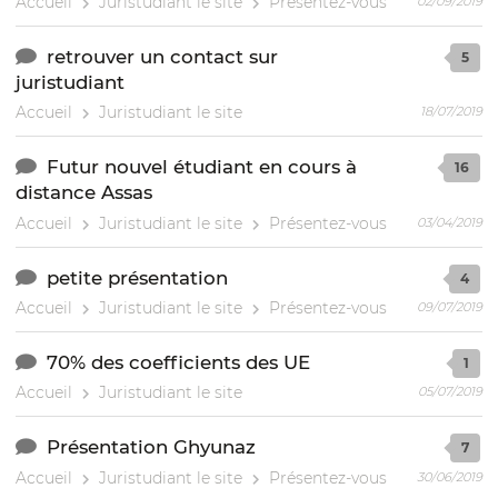
Accueil
Juristudiant le site
Présentez-vous
02/09/2019
retrouver un contact sur
5
juristudiant
Accueil
Juristudiant le site
18/07/2019
Futur nouvel étudiant en cours à
16
distance Assas
Accueil
Juristudiant le site
Présentez-vous
03/04/2019
petite présentation
4
Accueil
Juristudiant le site
Présentez-vous
09/07/2019
70% des coefficients des UE
1
Accueil
Juristudiant le site
05/07/2019
Présentation Ghyunaz
7
Accueil
Juristudiant le site
Présentez-vous
30/06/2019