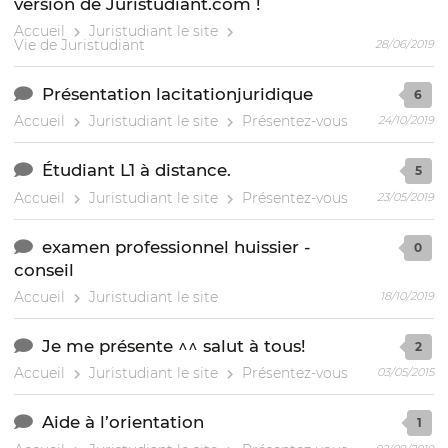
version de Juristudiant.com !
Accueil
Juristudiant le site
Vie de Juristudiant
28/06/2019
Présentation lacitationjuridique
6
Accueil
Juristudiant le site
Présentez-vous
24/10/2019
Étudiant L1 à distance.
5
Accueil
Juristudiant le site
Présentez-vous
23/05/2019
examen professionnel huissier -
0
conseil
Accueil
Juristudiant le site
18/10/2019
Je me présente ^^ salut à tous!
2
Accueil
Juristudiant le site
Présentez-vous
03/05/2015
Aide à l’orientation
1