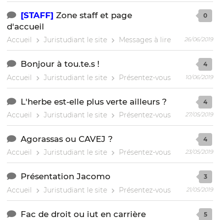
[STAFF]
Zone staff et page
0
d'accueil
Accueil
Juristudiant le site
Messages à lire
26/06/2019
Bonjour à tou.te.s !
4
Accueil
Juristudiant le site
Présentez-vous
10/06/2019
L'herbe est-elle plus verte ailleurs ?
4
Accueil
Juristudiant le site
Présentez-vous
27/05/2019
Agorassas ou CAVEJ ?
4
Accueil
Juristudiant le site
Présentez-vous
23/05/2019
Présentation Jacomo
3
Accueil
Juristudiant le site
Présentez-vous
21/05/2019
Fac de droit ou iut en carrière
5