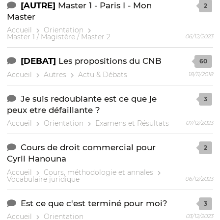
[AUTRE]
Master 1 - Paris I - Mon
2
Master
Accueil
Orientation
Master 1 / Magistère / Master 2
06/12/2023
[DEBAT]
Les propositions du CNB
60
Accueil
Autres
Actu & Débats
18/11/2018
Je suis redoublante est ce que je
3
peux etre défaillante ?
Accueil
Orientation
Examens et Résultats
07/12/2023
Cours de droit commercial pour
2
Cyril Hanouna
Accueil
Cours, méthodologie et annales
Vocabulaire juridique
06/12/2023
Est ce que c'est terminé pour moi?
3
Accueil
Orientation
03/12/2023