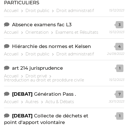
PARTICULIERS
Accueil
Droit public
Droit administratif
15/12/2023
Absence examens fac L3
3
Accueil
Orientation
Examens et Résultats
15/12/2023
Hiérarchie des normes et Kelsen
4
Accueil
Droit public
Droit administratif
24/09/2022
art 214 jurisprudence
1
Accueil
Droit privé
Introduction au droit et procédure civile
15/12/2023
[DEBAT]
Génération Pass .
7
Accueil
Autres
Actu & Débats
30/11/2023
[DEBAT]
Collecte de déchets et
1
point d'apport volontaire