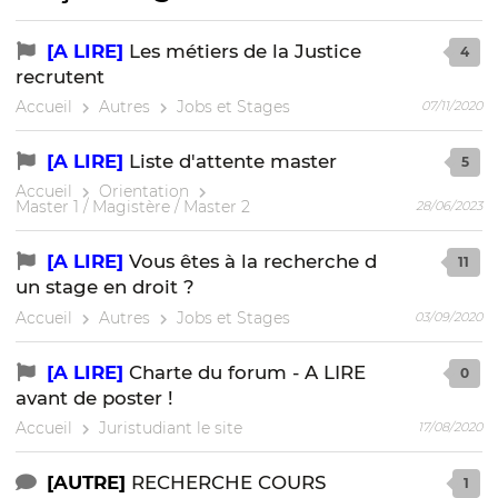
[A LIRE]
Les métiers de la Justice
4
recrutent
Accueil
Autres
Jobs et Stages
07/11/2020
[A LIRE]
Liste d'attente master
5
Accueil
Orientation
Master 1 / Magistère / Master 2
28/06/2023
[A LIRE]
Vous êtes à la recherche d
11
un stage en droit ?
Accueil
Autres
Jobs et Stages
03/09/2020
[A LIRE]
Charte du forum - A LIRE
0
avant de poster !
Accueil
Juristudiant le site
17/08/2020
[AUTRE]
RECHERCHE COURS
1