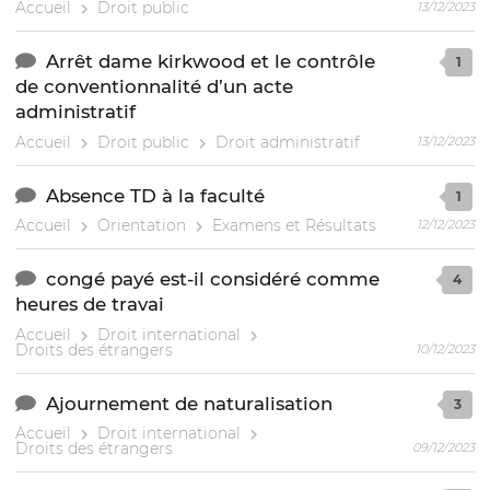
Accueil
Droit public
13/12/2023
Arrêt dame kirkwood et le contrôle
1
de conventionnalité d’un acte
administratif
Accueil
Droit public
Droit administratif
13/12/2023
Absence TD à la faculté
1
Accueil
Orientation
Examens et Résultats
12/12/2023
congé payé est-il considéré comme
4
heures de travai
Accueil
Droit international
Droits des étrangers
10/12/2023
Ajournement de naturalisation
3
Accueil
Droit international
Droits des étrangers
09/12/2023