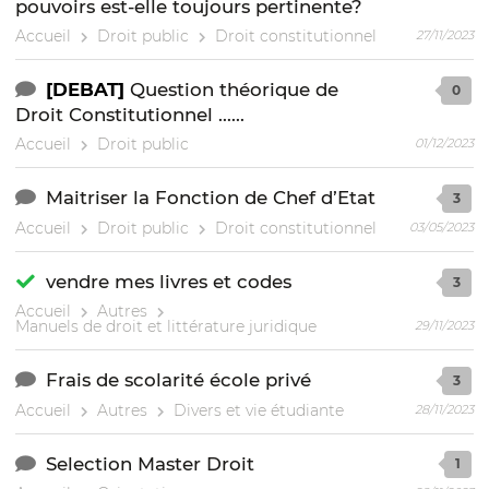
pouvoirs est-elle toujours pertinente?
Accueil
Droit public
Droit constitutionnel
27/11/2023
[DEBAT]
Question théorique de
0
Droit Constitutionnel ......
Accueil
Droit public
01/12/2023
Maitriser la Fonction de Chef d’Etat
3
Accueil
Droit public
Droit constitutionnel
03/05/2023
vendre mes livres et codes
3
Accueil
Autres
Manuels de droit et littérature juridique
29/11/2023
Frais de scolarité école privé
3
Accueil
Autres
Divers et vie étudiante
28/11/2023
Selection Master Droit
1