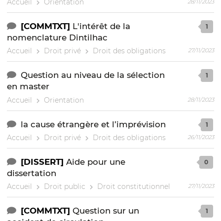
Accueil
Orientation
28/11/2023
[COMMTXT]
L'intérêt de la
1
nomenclature Dintilhac
Accueil
Droit privé
Droit des obligations
27/11/2023
Question au niveau de la sélection
1
en master
Accueil
Orientation
28/11/2023
la cause étrangère et l’imprévision
1
Accueil
Droit privé
Droit des obligations
26/11/2023
[DISSERT]
Aide pour une
0
dissertation
Accueil
Droit public
Droit constitutionnel
27/11/2023
[COMMTXT]
Question sur un
1