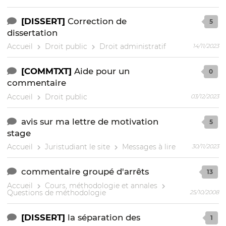
[DISSERT]
Correction de
5
dissertation
Accueil
Droit public
Droit administratif
14/11/2023
[COMMTXT]
Aide pour un
0
commentaire
Accueil
Droit public
03/12/2023
avis sur ma lettre de motivation
5
stage
Accueil
Juristudiant le site
Messages à lire
30/11/2023
commentaire groupé d'arrêts
13
Accueil
Cours, méthodologie et annales
Questions de méthodologie
25/10/2008
[DISSERT]
la séparation des
1