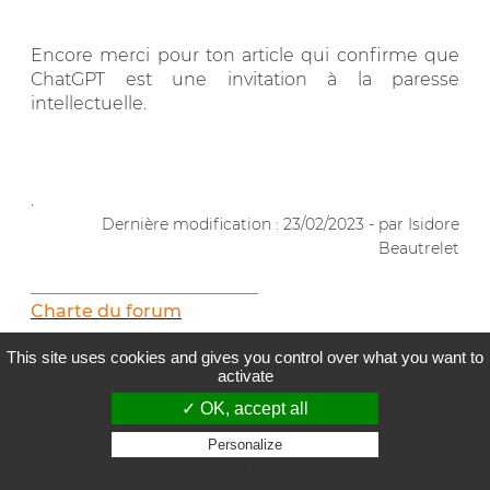
Encore merci pour ton article qui confirme que
ChatGPT est une invitation à la paresse
intellectuelle.
.
Dernière modification : 23/02/2023 - par Isidore
Beautrelet
__________________________
Charte du forum
This site uses cookies and gives you control over what you want to
Attendus filière droit
activate
Les études de droit, c'est quoi ?
✓ OK, accept all
Personalize
Méthodologies
Privacy policy