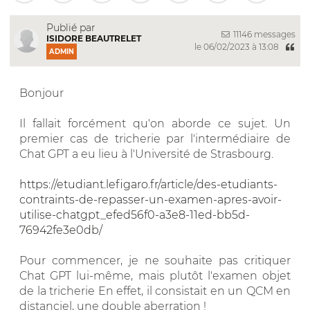
Publié par
11146 messages
ISIDORE BEAUTRELET
le 06/02/2023 à 13:08
ADMIN
Bonjour
Il fallait forcément qu'on aborde ce sujet. Un
premier cas de tricherie par l'intermédiaire de
Chat GPT a eu lieu à l'Université de Strasbourg.
https://etudiant.lefigaro.fr/article/des-etudiants-
contraints-de-repasser-un-examen-apres-avoir-
utilise-chatgpt_efed56f0-a3e8-11ed-bb5d-
76942fe3e0db/
Pour commencer, je ne souhaite pas critiquer
Chat GPT lui-même, mais plutôt l'examen objet
de la tricherie En effet, il consistait en un QCM en
distanciel, une double aberration !