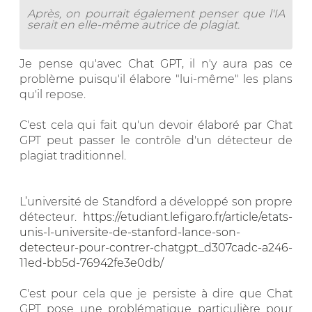
Après, on pourrait également penser que l'IA
serait en elle-même autrice de plagiat.
Je pense qu'avec Chat GPT, il n'y aura pas ce
problème puisqu'il élabore "lui-même" les plans
qu'il repose.
C'est cela qui fait qu'un devoir élaboré par Chat
GPT peut passer le contrôle d'un détecteur de
plagiat traditionnel.
L’université de Standford a développé son propre
détecteur.
https://etudiant.lefigaro.fr/article/etats-
unis-l-universite-de-stanford-lance-son-
detecteur-pour-contrer-chatgpt_d307cadc-a246-
11ed-bb5d-76942fe3e0db/
C'est pour cela que je persiste à dire que Chat
GPT pose une problématique particulière pour