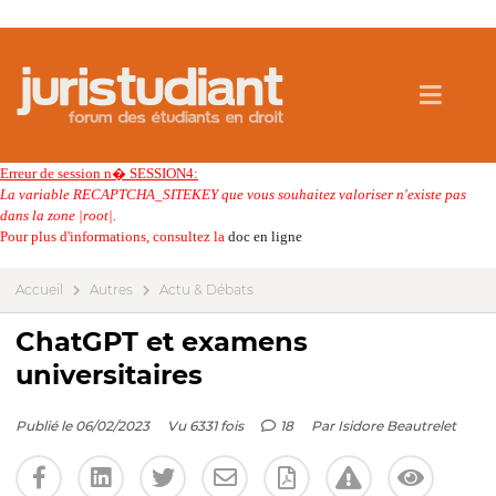
Erreur de session n� SESSION4:
La variable RECAPTCHA_SITEKEY que vous souhaitez valoriser n'existe pas
dans la zone |root|.
Pour plus d'informations, consultez la
doc en ligne
Accueil
Autres
Actu & Débats
ChatGPT et examens
universitaires
Publié le 06/02/2023
Vu 6331 fois
18
Par
Isidore Beautrelet