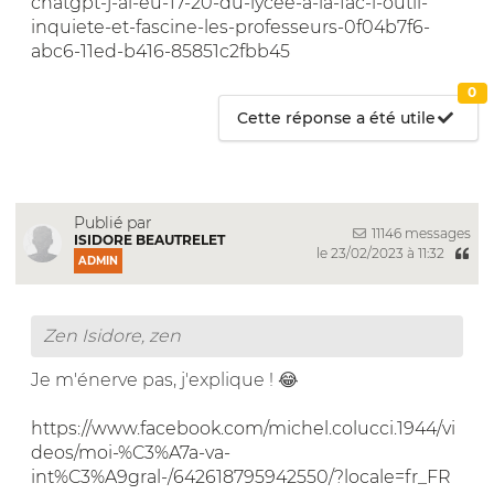
chatgpt-j-ai-eu-17-20-du-lycee-a-la-fac-l-outil-
inquiete-et-fascine-les-professeurs-0f04b7f6-
abc6-11ed-b416-85851c2fbb45
0
Cette réponse a été utile
Publié par
11146 messages
ISIDORE BEAUTRELET
le 23/02/2023 à 11:32
ADMIN
Zen Isidore, zen
Je m'énerve pas, j'explique ! 😂
https://www.facebook.com/michel.colucci.1944/vi
deos/moi-%C3%A7a-va-
int%C3%A9gral-/642618795942550/?locale=fr_FR