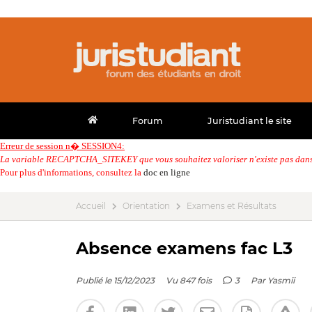
Forum
Juristudiant le site
Erreur de session n� SESSION4:
La variable RECAPTCHA_SITEKEY que vous souhaitez valoriser n'existe pas dans 
Pour plus d'informations, consultez la
doc en ligne
Accueil
Orientation
Examens et Résultats
Absence examens fac L3
Publié le 15/12/2023
Vu 847 fois
3
Par
Yasmii