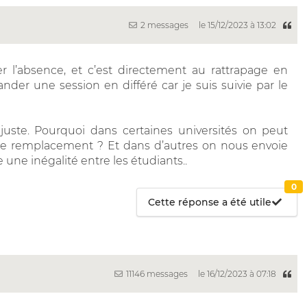
2 messages
le 15/12/2023 à 13:02
r l’absence, et c’est directement au rattrapage en
nder une session en différé car je suis suivie par le
juste. Pourquoi dans certaines universités on peut
n de remplacement ? Et dans d’autres on nous envoie
 une inégalité entre les étudiants..
0
Cette réponse a été utile
11146 messages
le 16/12/2023 à 07:18