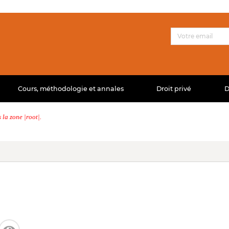
Cours, méthodologie et annales
Droit privé
D
la zone |root|.