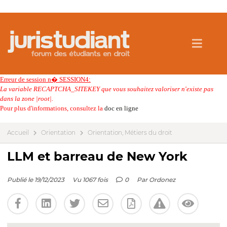
Erreur de session n� SESSION4:
La variable RECAPTCHA_SITEKEY que vous souhaitez valoriser n'existe pas
dans la zone |root|.
Pour plus d'informations, consultez la
doc en ligne
Accueil
Orientation
Orientation, Métiers du droit
LLM et barreau de New York
Publié le 19/12/2023
Vu 1067 fois
0
Par
Ordonez