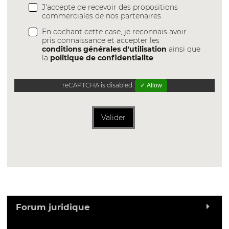
J'accepte de recevoir des propositions
commerciales de nos partenaires
En cochant cette case, je reconnais avoir
pris connaissance et accepter les
conditions générales d'utilisation
ainsi que
la
politique de confidentialite
reCAPTCHA is disabled.
✓ Allow
Valider
Forum juridique