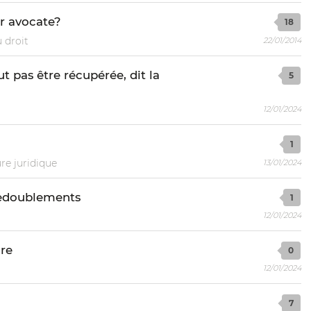
ir avocate?
18
 droit
22/01/2014
t pas être récupérée, dit la
5
12/01/2024
1
ure juridique
13/01/2024
redoublements
1
12/01/2024
ire
0
12/01/2024
7