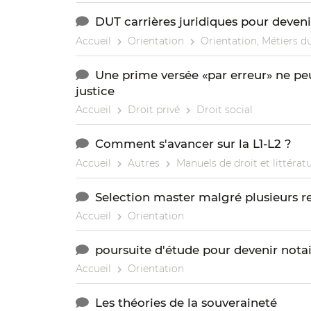
DUT carrières juridiques pour deven
Accueil
Orientation
Orientation, Métiers du
Une prime versée «par erreur» ne peu
justice
Accueil
Droit privé
Droit social
Comment s'avancer sur la L1-L2 ?
Accueil
Autres
Manuels de droit et littérat
Selection master malgré plusieurs 
Accueil
Orientation
poursuite d'étude pour devenir nota
Accueil
Orientation
Les théories de la souveraineté