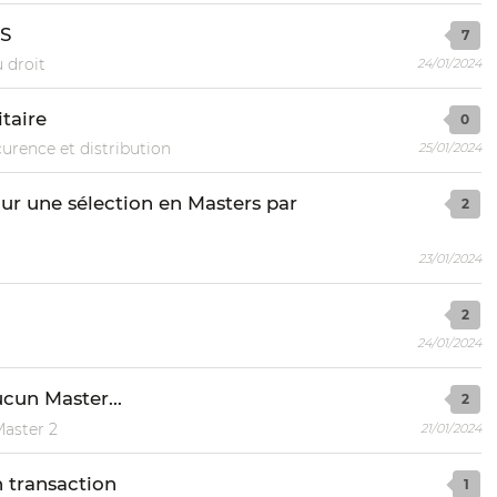
TS
7
 droit
24/01/2024
itaire
0
urence et distribution
25/01/2024
our une sélection en Masters par
2
23/01/2024
2
24/01/2024
ucun Master...
2
Master 2
21/01/2024
n transaction
1