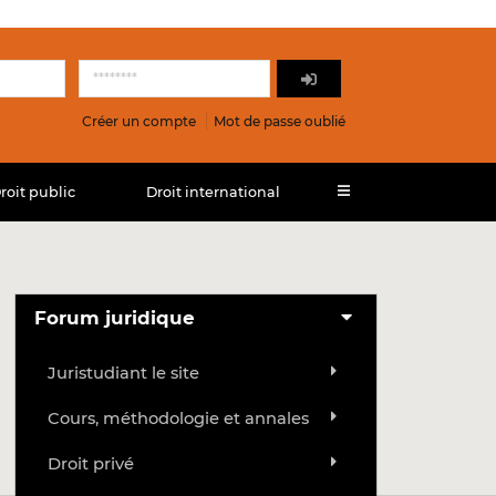
Créer un compte
Mot de passe oublié
roit public
Droit international
Forum juridique
Juristudiant le site
Cours, méthodologie et annales
Droit privé