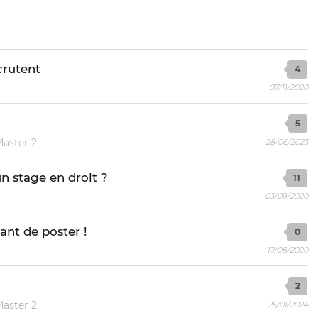
crutent
4
07/11/2020
5
Master 2
28/06/2023
n stage en droit ?
11
03/09/2020
ant de poster !
0
17/08/2020
2
Master 2
25/01/2024