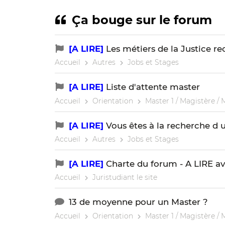
Ça bouge sur le forum
[A LIRE]
Les métiers de la Justice re
Accueil
Autres
Jobs et Stages
[A LIRE]
Liste d'attente master
Accueil
Orientation
Master 1 / Magistère / 
[A LIRE]
Vous êtes à la recherche d u
Accueil
Autres
Jobs et Stages
[A LIRE]
Charte du forum - A LIRE av
Accueil
Juristudiant le site
13 de moyenne pour un Master ?
Accueil
Orientation
Master 1 / Magistère / 