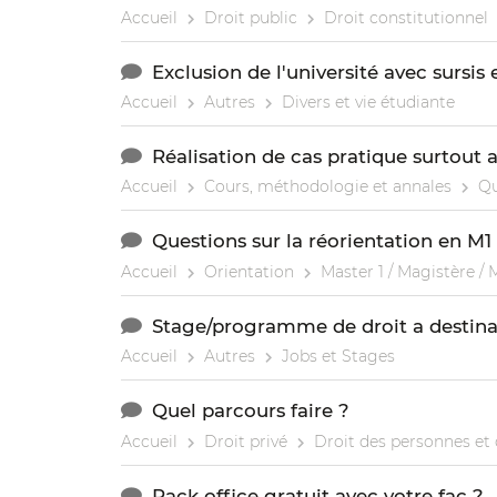
Accueil
Droit public
Droit constitutionnel
Exclusion de l'université avec sursis 
Accueil
Autres
Divers et vie étudiante
Réalisation de cas pratique surtout
Accueil
Cours, méthodologie et annales
Qu
Questions sur la réorientation en M1 
Accueil
Orientation
Master 1 / Magistère / 
Stage/programme de droit a destina
Accueil
Autres
Jobs et Stages
Quel parcours faire ?
Accueil
Droit privé
Droit des personnes et 
Pack office gratuit avec votre fac ?