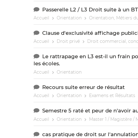
Passerelle L2 / L3 Droit suite à un B
Accueil
Orientation
Orientation, Métiers du
Clause d'exclusivité affichage public
Accueil
Droit privé
Droit commercial, conc
Le rattrapage en L3 est-il un frain p
les écoles.
Accueil
Orientation
Recours suite erreur de résultat
Accueil
Orientation
Examens et Résultats
Semestre 5 raté et peur de n'avoir a
Accueil
Orientation
Master 1 / Magistère / 
cas pratique de droit sur l'annulatio