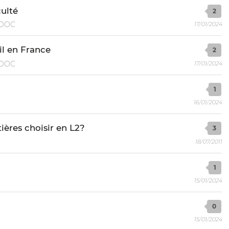
culté
2
OOC
17/01/2024
l en France
2
OOC
17/01/2024
1
16/01/2024
tières choisir en L2?
3
18/07/2011
1
15/01/2024
0
15/01/2024