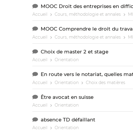
MOOC Droit des entreprises en diffi
Accueil
Cours, méthodologie et annales
M
MOOC Comprendre le droit du travai
Accueil
Cours, méthodologie et annales
M
Choix de master 2 et stage
Accueil
Orientation
En route vers le notariat, quelles ma
Accueil
Orientation
Choix des matières
Être avocat en suisse
Accueil
Orientation
absence TD défaillant
Accueil
Orientation