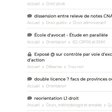
Accueil
Droit privé
dissension entre releve de notes C
Accueil
Droit public
Droit administratif
École d'avocat - Étude en parallèle
Accueil
Orientation
IEJ, CRFPA et ENM
Exposé @ sur contrôle par voie d’exc
d’action
Accueil
Débarras
Trou noir
double licence ? facs de provinces o
Accueil
Orientation
reorientation L1 droit
Accueil
Cours, méthodologie et annales
Qu