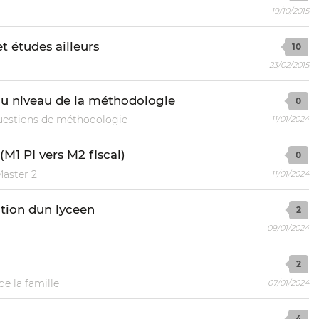
19/10/2015
et études ailleurs
10
23/02/2015
 au niveau de la méthodologie
0
estions de méthodologie
11/01/2024
(M1 PI vers M2 fiscal)
0
Master 2
11/01/2024
tion dun lyceen
2
09/01/2024
2
de la famille
07/01/2024
4