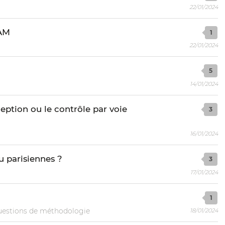
22/01/2024
NAM
1
22/01/2024
5
14/01/2024
eption ou le contrôle par voie
3
16/01/2024
u parisiennes ?
3
17/01/2024
1
estions de méthodologie
18/01/2024