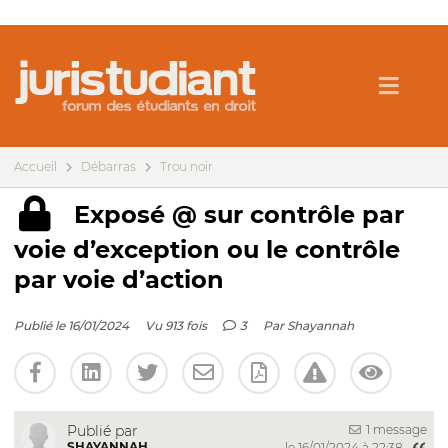
Accueil
Débarras
Trou noir
Exposé @ sur contrôle par
voie d’exception ou le contrôle
par voie d’action
Publié le 16/01/2024
Vu 913 fois
3
Par
Shayannah
1 message
Publié par
SHAYANNAH
le 16/01/2024 à 22:38