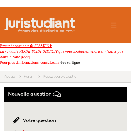
Erreur de session n� SESSION4:
La variable RECAPTCHA_SITEKEY que vous souhaitez valoriser n'existe pas
dans la zone |root|.
Pour plus d'informations, consultez la
doc en ligne
Accueil
Forum
Posez votre question
Nouvelle question
Votre question