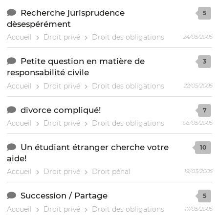
Recherche jurisprudence
5
dèsespérément
Accueil
Droit privé
Droit des obligations
24/05/2005
Petite question en matière de
3
responsabilité civile
Accueil
Droit privé
Droit des obligations
22/05/2005
divorce compliqué!
7
Accueil
Droit privé
Droit des obligations
06/05/2005
Un étudiant étranger cherche votre
10
aide!
Accueil
Droit privé
Droit pénal
19/03/2005
Succession / Partage
5
Accueil
Droit privé
Droit des obligations
17/05/2005