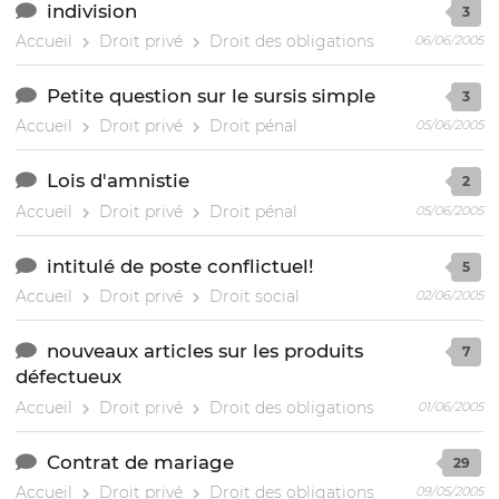
indivision
3
Accueil
Droit privé
Droit des obligations
06/06/2005
Petite question sur le sursis simple
3
Accueil
Droit privé
Droit pénal
05/06/2005
Lois d'amnistie
2
Accueil
Droit privé
Droit pénal
05/06/2005
intitulé de poste conflictuel!
5
Accueil
Droit privé
Droit social
02/06/2005
nouveaux articles sur les produits
7
défectueux
Accueil
Droit privé
Droit des obligations
01/06/2005
Contrat de mariage
29
Accueil
Droit privé
Droit des obligations
09/05/2005