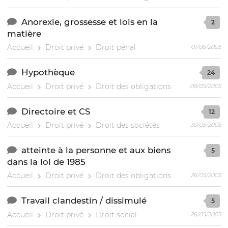
Anorexie, grossesse et lois en la
2
matière
Accueil
Droit privé
Droit pénal
01/06/2005
Hypothèque
24
Accueil
Droit privé
Droit des obligations
08/05/2005
Directoire et CS
12
Accueil
Droit privé
Droit des sociétés
30/05/2005
atteinte à la personne et aux biens
5
dans la loi de 1985
Accueil
Droit privé
Droit des obligations
26/05/2005
Travail clandestin / dissimulé
5
Accueil
Droit privé
Droit social
26/05/2005