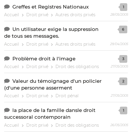
Greffes et Registres Nationaux
1
Accueil
Droit privé
Autres droits privés
28/05/2005
Un utilisateur exige la suppression
6
de tous ses messages.
Accueil
Droit privé
Autres droits privés
29/04/2005
Problème droit à l'image
3
Accueil
Droit privé
Droit des obligations
27/05/2005
Valeur du témoignage d'un policier
2
(d'une personne asserment
Accueil
Droit privé
Droit pénal
27/05/2005
la place de la famille dansle droit
1
successoral contemporain
Accueil
Droit privé
Droit des obligations
26/05/2005