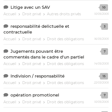
Litige avec un SAV
10
Accueil
Droit privé
Autres droits privés
10/05/2005
responsabilité delictuelle et
3
contractuelle
Accueil
Droit privé
Droit des obligations
16/05/2005
Jugements pouvant être
7
commentés dans le cadre d'un partiel
Accueil
Droit privé
Droit des obligations
14/05/2005
Indivision / responsabilité
15
Accueil
Droit privé
Droit des obligations
22/03/2005
opération promotionel
7
Accueil
Droit privé
Droit des obligations
10/05/2005