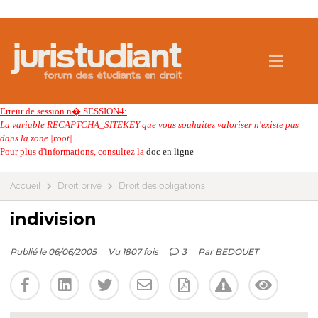
Erreur de session n� SESSION4:
La variable RECAPTCHA_SITEKEY que vous souhaitez valoriser n'existe pas
dans la zone |root|.
Pour plus d'informations, consultez la
doc en ligne
Accueil
Droit privé
Droit des obligations
indivision
Publié le 06/06/2005
Vu 1807 fois
3
Par
BEDOUET