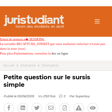
Erreur de session n� SESSION4:
La variable RECAPTCHA_SITEKEY que vous souhaitez valoriser n'existe pas
dans la zone |root|.
Pour plus d'informations, consultez la
doc en ligne
Accueil
Droit privé
Droit pénal
Petite question sur le sursis
simple
Publié le 05/06/2005
Vu 2153 fois
3
Par
Superboy