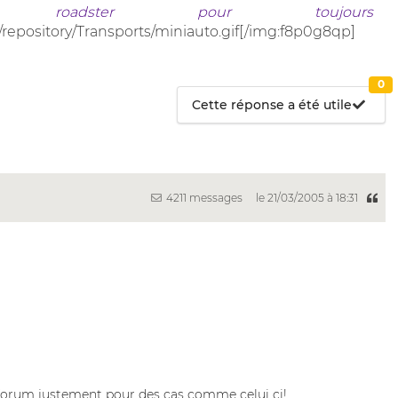
roadster pour toujours
/repository/Transports/miniauto.gif[/img:f8p0g8qp]
0
Cette réponse a été utile
4211 messages
le 21/03/2005 à 18:31
e forum justement pour des cas comme celui ci!