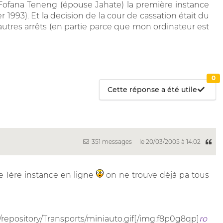
e Fofana Teneng (épouse Jahate) la première instance
er 1993). Et la decision de la cour de cassation était du
utres arrêts (en partie parce que mon ordinateur est
0
Cette réponse a été utile
351 messages
le 20/03/2005 à 14:02
de 1ère instance en ligne
on ne trouve déjà pa tous
/repository/Transports/miniauto.gif[/img:f8p0g8qp]
ro