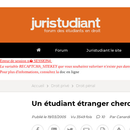
Forum
Juristudiant le site
Erreur de session n� SESSION4:
La variable RECAPTCHA_SITEKEY que vous souhaitez valoriser n'existe pas dans 
Pour plus d'informations, consultez la
doc en ligne
Accueil
Droit privé
Droit pénal
Un étudiant étranger cherc
Publié le 19/03/2005
Vu 3549 fois
10
Par
Canard