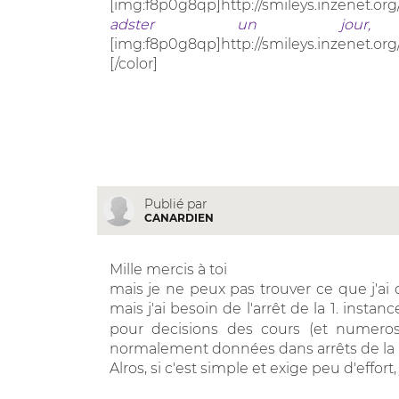
[img:f8p0g8qp]http://smileys.inzenet.org
adster un jour, 
[img:f8p0g8qp]http://smileys.inzenet.org
[/color]
Publié par
CANARDIEN
Mille mercis à toi
mais je ne peux pas trouver ce que j'ai c
mais j'ai besoin de l'arrêt de la 1. instan
pour decisions des cours (et numeros
normalement données dans arrêts de la p
Alros, si c'est simple et exige peu d'effor