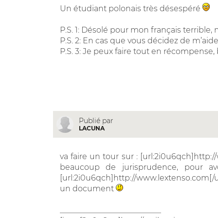
Un étudiant polonais très désespéré
P.S. 1: Désolé pour mon français terrible,
P.S. 2: En cas que vous décidez de m’aider
P.S. 3: Je peux faire tout en récompense
Publié par
LACUNA
va faire un tour sur : [url:2i0u6qch]http:/
beaucoup de jurisprudence, pour av
[url:2i0u6qch]http://www.lextenso.com[/u
un document
__________________________