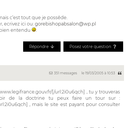
 mais c’est tout que je possêde.
, ecrivez ici ou:
gorebishopabsalon@wp.pl
, bien entendu
.
Répondre
Posez votre question
351 messages
le 19/03/2005 à 10:53
/www.legifrance.gouv.fr/[/url:2i0u6qch] , tu y trouveras
oir de la doctrine tu peux faire un tour sur :
rl:2i0u6qch] , mais le site est payant pour consulter