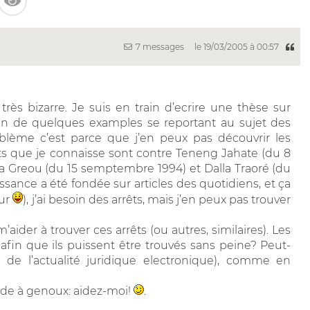
7 messages
le 19/03/2005 à 00:57
ès bizarre. Je suis en train d’ecrire une thèse sur
soin de quelques examples se reportant au sujet des
oblème c’est parce que j’en peux pas découvrir les
s que je connaisse sont contre Teneng Jahate (du 8
wa Greou (du 15 semptembre 1994) et Dalla Traoré (du
ssance a été fondée sur articles des quotidiens, et ça
tur
), j’ai besoin des arrêts, mais j’en peux pas trouver
ider à trouver ces arrêts (ou autres, similaires). Les
 afin que ils puissent être trouvés sans peine? Peut-
es de l’actualité juridique electronique), comme en
ande à genoux: aidez-moi!
.