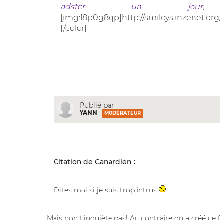
adster un jour, 
[img:f8p0g8qp]http://smileys.inzenet.org
[/color]
Publié par
YANN
MODÉRATEUR
Citation de Canardien :
Dites moi si je suis trop intrus
Mais non t'inquiète pas! Au contraire on a créé c