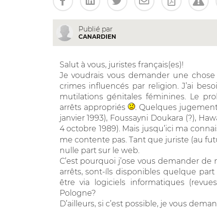
Publié par
CANARDIEN
Salut à vous, juristes français(es)!
Je voudrais vous demander une chose tr
crimes influencés par religion. J’ai be
mutilations génitales féminines. Le pr
arrêts appropriés
. Quelques jugement
janvier 1993), Foussayni Doukara (?), Ha
4 octobre 1989). Mais jusqu’ici ma connai
me contente pas. Tant que juriste (au fu
nulle part sur le web.
C’est pourquoi j’ose vous demander de m’a
arrêts, sont-íls disponibles quelque part
être via logiciels informatiques (revu
Pologne?
D’ailleurs, si c’est possible, je vous dem