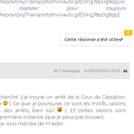
/repository/Transports/miniauto.gif[/img:f8p0g8qp]
ro
roadster pour toujours
/repository/Transports/miniauto.gif[/img:f8p0g8qp]
0
Cette réponse a été utile
7 messages
le 19/03/2005 à 20:55
herché (j'ai trouvé un arrêt de la Cour de Cassation,
ce
). Ce que je poursuive, ce sont les motifs, raisons
 des arrêts, bien sûr!
). Et cettes raisons sont
remière instance (que je peux pas trouver),
t, je vous mendie de m'aider.