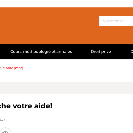
Cours, méthodologie et annales
Droit privé
D
la zone |root|.
he votre aide!
ien