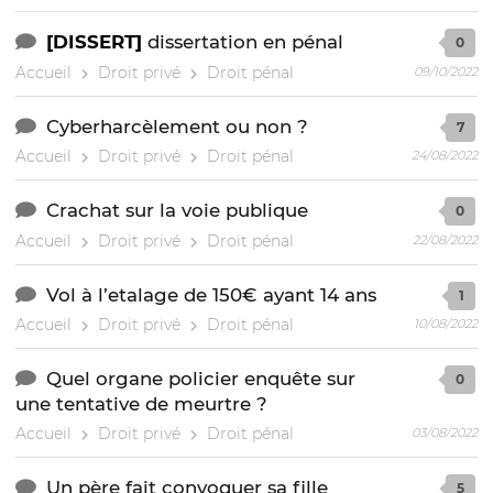
[DISSERT]
dissertation en pénal
0
Accueil
Droit privé
Droit pénal
09/10/2022
Cyberharcèlement ou non ?
7
Accueil
Droit privé
Droit pénal
24/08/2022
Crachat sur la voie publique
0
Accueil
Droit privé
Droit pénal
22/08/2022
Vol à l’etalage de 150€ ayant 14 ans
1
Accueil
Droit privé
Droit pénal
10/08/2022
Quel organe policier enquête sur
0
une tentative de meurtre ?
Accueil
Droit privé
Droit pénal
03/08/2022
Un père fait convoquer sa fille
5