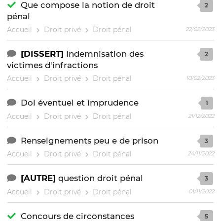
Que compose la notion de droit
2
pénal
Accueil
Droit privé
Droit pénal
22/02/2023
[DISSERT]
Indemnisation des
2
victimes d'infractions
Accueil
Droit privé
Droit pénal
10/02/2023
Dol éventuel et imprudence
1
Accueil
Droit privé
Droit pénal
21/12/2022
Renseignements peu e de prison
3
Accueil
Droit privé
Droit pénal
24/11/2022
[AUTRE]
question droit pénal
3
Accueil
Droit privé
Droit pénal
01/11/2022
Concours de circonstances
5