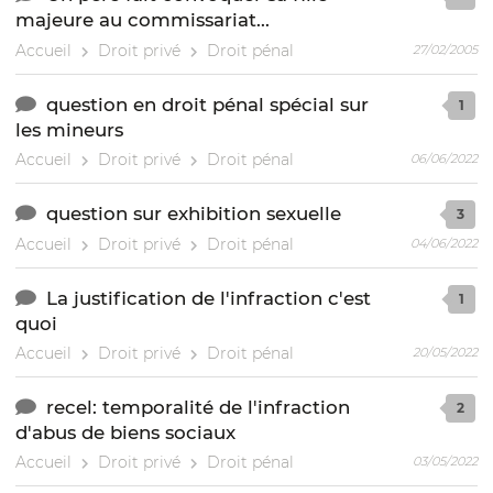
majeure au commissariat...
Accueil
Droit privé
Droit pénal
27/02/2005
question en droit pénal spécial sur
1
les mineurs
Accueil
Droit privé
Droit pénal
06/06/2022
question sur exhibition sexuelle
3
Accueil
Droit privé
Droit pénal
04/06/2022
La justification de l'infraction c'est
1
quoi
Accueil
Droit privé
Droit pénal
20/05/2022
recel: temporalité de l'infraction
2
d'abus de biens sociaux
Accueil
Droit privé
Droit pénal
03/05/2022