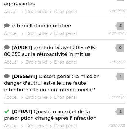
aggravantes
Accueil
Droit privé
Droit pénal
23/10/2022
interpellation injustifiée
5
Accueil
Droit privé
Droit pénal
26/10/2022
[ARRET]
arrêt du 14 avril 2015 n°15-
0
80.858 sur la rétroactivité in mitius
Accueil
Droit privé
Droit pénal
21/10/2022
[DISSERT]
Dissert pénal : la mise en
1
danger d'autrui est-elle une faute
intentionnelle ou non intentionnelle?
Accueil
Droit privé
Droit pénal
18/10/2022
[CPRAT]
Question au sujet de la
2
prescription changé après l'infraction
Accueil
Droit privé
Droit pénal
10/10/2022