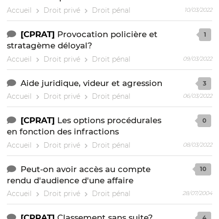
Accueil
Droit privé
Droit pénal
10/03/2022
[CPRAT]
Provocation policière et
1
stratagème déloyal?
Accueil
Droit privé
Droit pénal
09/03/2022
Aide juridique, videur et agression
3
Accueil
Droit privé
Droit pénal
06/03/2022
[CPRAT]
Les options procédurales
0
en fonction des infractions
Accueil
Droit privé
Droit pénal
08/03/2022
Peut-on avoir accès au compte
10
rendu d'audience d'une affaire
Accueil
Droit privé
Droit pénal
28/07/2004
[CPRAT]
Classement sans suite?
4