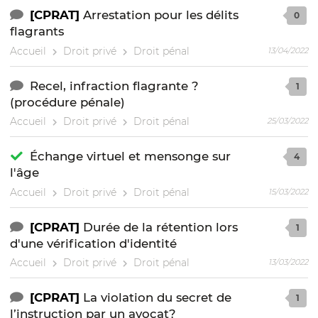
[CPRAT]
Arrestation pour les délits
0
flagrants
Accueil
Droit privé
Droit pénal
13/04/2022
Recel, infraction flagrante ?
1
(procédure pénale)
Accueil
Droit privé
Droit pénal
25/03/2022
Échange virtuel et mensonge sur
4
l'âge
Accueil
Droit privé
Droit pénal
15/03/2022
[CPRAT]
Durée de la rétention lors
1
d'une vérification d'identité
Accueil
Droit privé
Droit pénal
13/03/2022
[CPRAT]
La violation du secret de
1
l’instruction par un avocat?