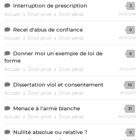
Interruption de prescription
3
Accueil
Droit privé
Droit pénal
04/01/2018
Recel d'abus de confiance
0
Accueil
Droit privé
Droit pénal
02/01/2018
Donner moi un exemple de loi de
6
forme
Accueil
Droit privé
Droit pénal
25/12/2017
Dissertation viol et consentement
10
Accueil
Droit privé
Droit pénal
19/12/2017
Menace à l'arme blanche
31
Accueil
Droit privé
Droit pénal
18/07/2005
Nullité absolue ou relative ?
0