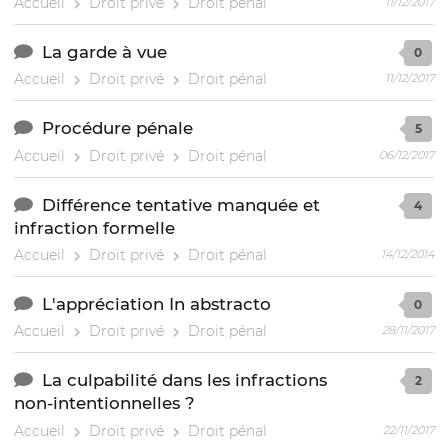
Accueil
Droit privé
Droit pénal
11/12/2017
La garde à vue
0
Accueil
Droit privé
Droit pénal
11/12/2017
Procédure pénale
5
Accueil
Droit privé
Droit pénal
06/12/2017
Différence tentative manquée et
4
infraction formelle
Accueil
Droit privé
Droit pénal
14/12/2014
L'appréciation In abstracto
0
Accueil
Droit privé
Droit pénal
28/11/2017
La culpabilité dans les infractions
2
non-intentionnelles ?
Accueil
Droit privé
Droit pénal
22/11/2017