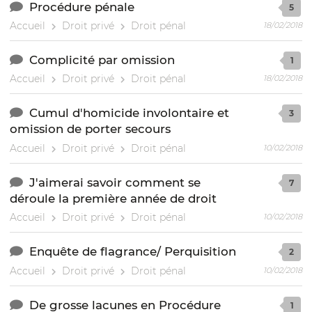
Procédure pénale
5
Accueil
Droit privé
Droit pénal
18/02/2018
Complicité par omission
1
Accueil
Droit privé
Droit pénal
18/02/2018
Cumul d'homicide involontaire et
3
omission de porter secours
Accueil
Droit privé
Droit pénal
10/02/2018
J'aimerai savoir comment se
7
déroule la première année de droit
Accueil
Droit privé
Droit pénal
10/02/2018
Enquête de flagrance/ Perquisition
2
Accueil
Droit privé
Droit pénal
10/02/2018
De grosse lacunes en Procédure
1