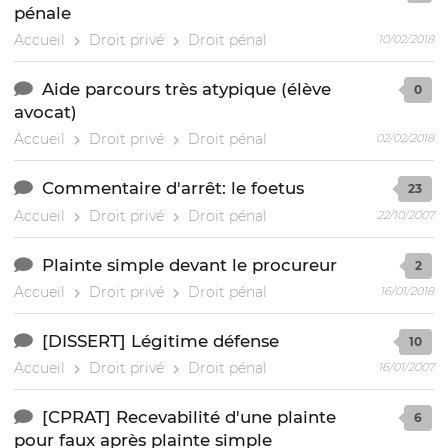
pénale
Accueil
Droit privé
Droit pénal
10/02/2018
Aide parcours très atypique (élève
0
avocat)
Accueil
Droit privé
Droit pénal
02/02/2018
Commentaire d'arrêt: le foetus
23
Accueil
Droit privé
Droit pénal
22/10/2007
Plainte simple devant le procureur
2
Accueil
Droit privé
Droit pénal
16/01/2018
[DISSERT] Légitime défense
10
Accueil
Droit privé
Droit pénal
16/01/2007
[CPRAT] Recevabilité d'une plainte
6
pour faux après plainte simple