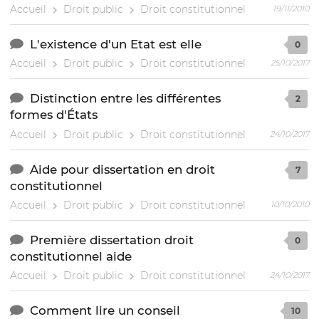
Accueil
Droit public
Droit constitutionnel
19/11/2010
L'existence d'un Etat est elle
0
Accueil
Droit public
Droit constitutionnel
25/10/2017
Distinction entre les différentes
2
formes d'États
Accueil
Droit public
Droit constitutionnel
24/10/2017
Aide pour dissertation en droit
7
constitutionnel
Accueil
Droit public
Droit constitutionnel
10/10/2010
Première dissertation droit
0
constitutionnel aide
Accueil
Droit public
Droit constitutionnel
24/10/2017
Comment lire un conseil
10