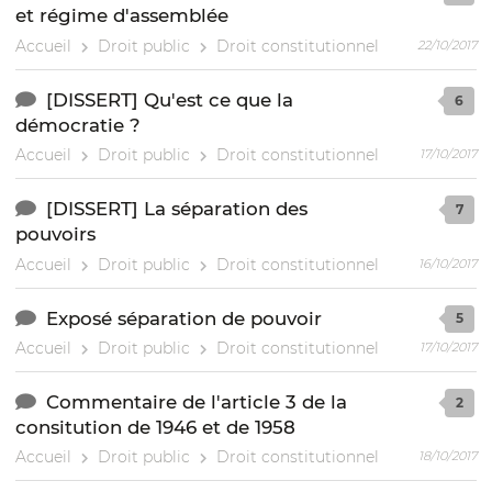
et régime d'assemblée
Accueil
Droit public
Droit constitutionnel
22/10/2017
[DISSERT] Qu'est ce que la
6
démocratie ?
Accueil
Droit public
Droit constitutionnel
17/10/2017
[DISSERT] La séparation des
7
pouvoirs
Accueil
Droit public
Droit constitutionnel
16/10/2017
Exposé séparation de pouvoir
5
Accueil
Droit public
Droit constitutionnel
17/10/2017
Commentaire de l'article 3 de la
2
consitution de 1946 et de 1958
Accueil
Droit public
Droit constitutionnel
18/10/2017