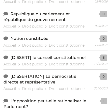
Accueil
Droit public
Droit constitutionnel
05/11/2016
République du parlement et
0
république du gouvernement
Accueil
Droit public
Droit constitutionnel
02/11/2017
Nation constituée
0
Accueil
Droit public
Droit constitutionnel
01/11/2017
[DISSERT] le conseil constitutionnel
5
Accueil
Droit public
Droit constitutionnel
25/10/2017
[DISSERTATION] La démocratie
0
directe et représentative
Accueil
Droit public
Droit constitutionnel
30/10/2017
L'opposition peut-elle rationaliser le
1
Parlement?