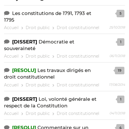
Les constitutions de 1791, 1793 et
5
1795
Accueil
Droit public
Droit constitutionnel
25/10/2018
[DISSERT]
Démocratie et
1
souveraineté
Accueil
Droit public
Droit constitutionnel
06/11/2018
[RESOLU]
Les travaux dirigés en
19
droit constitutionnel
Accueil
Droit public
Droit constitutionnel
17/08/2014
[DISSERT]
Loi, volonté générale et
1
respect de la Constitution
Accueil
Droit public
Droit constitutionnel
04/11/2018
[RESOLU]
Commentaire sur un
4