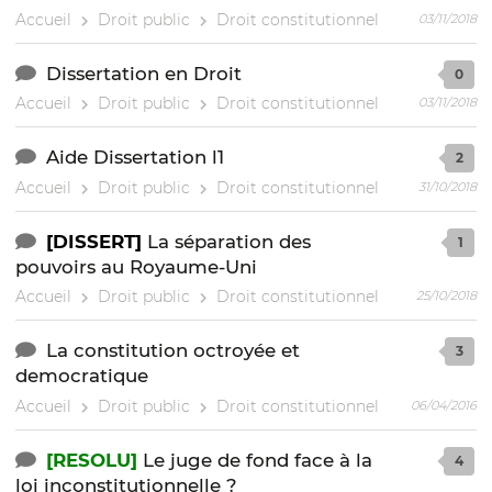
Accueil
Droit public
Droit constitutionnel
03/11/2018
Dissertation en Droit
0
Accueil
Droit public
Droit constitutionnel
03/11/2018
Aide Dissertation l1
2
Accueil
Droit public
Droit constitutionnel
31/10/2018
[DISSERT]
La séparation des
1
pouvoirs au Royaume-Uni
Accueil
Droit public
Droit constitutionnel
25/10/2018
La constitution octroyée et
3
democratique
Accueil
Droit public
Droit constitutionnel
06/04/2016
[RESOLU]
Le juge de fond face à la
4
loi inconstitutionnelle ?