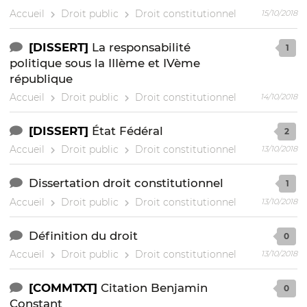
Accueil
Droit public
Droit constitutionnel
15/10/2018
[DISSERT]
La responsabilité
1
politique sous la IIIème et IVème
république
Accueil
Droit public
Droit constitutionnel
14/10/2018
[DISSERT]
État Fédéral
2
Accueil
Droit public
Droit constitutionnel
13/10/2018
Dissertation droit constitutionnel
1
Accueil
Droit public
Droit constitutionnel
13/10/2018
Définition du droit
0
Accueil
Droit public
Droit constitutionnel
13/10/2018
[COMMTXT]
Citation Benjamin
0
Constant