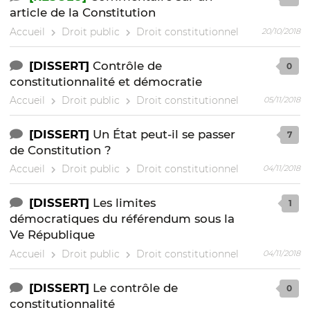
article de la Constitution
Accueil
Droit public
Droit constitutionnel
20/10/2018
[DISSERT]
Contrôle de
0
constitutionnalité et démocratie
Accueil
Droit public
Droit constitutionnel
05/11/2018
[DISSERT]
Un État peut-il se passer
7
de Constitution ?
Accueil
Droit public
Droit constitutionnel
04/11/2018
[DISSERT]
Les limites
1
démocratiques du référendum sous la
Ve République
Accueil
Droit public
Droit constitutionnel
04/11/2018
[DISSERT]
Le contrôle de
0
constitutionnalité