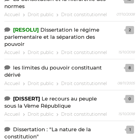
normes
Accueil
Droit public
Droit constitutionnel
07/10/2008
[RESOLU]
Dissertation le régime
2
parlementaire et la séparation des
pouvoir
Accueil
Droit public
Droit constitutionnel
15/10/2018
les limites du pouvoir constituant
8
dérivé
Accueil
Droit public
Droit constitutionnel
08/11/2005
[DISSERT]
Le recours au peuple
0
sous la Vème République
Accueil
Droit public
Droit constitutionnel
15/10/2018
Dissertation : "La nature de la
1
constitution"