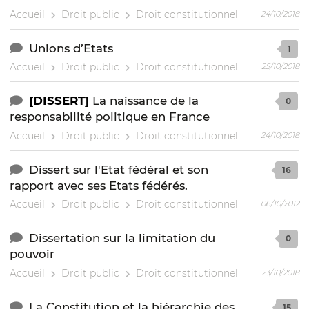
Accueil
Droit public
Droit constitutionnel
24/10/2018
Unions d’Etats
1
Accueil
Droit public
Droit constitutionnel
25/10/2018
[DISSERT]
La naissance de la
0
responsabilité politique en France
Accueil
Droit public
Droit constitutionnel
24/10/2018
Dissert sur l'Etat fédéral et son
16
rapport avec ses Etats fédérés.
Accueil
Droit public
Droit constitutionnel
06/10/2012
Dissertation sur la limitation du
0
pouvoir
Accueil
Droit public
Droit constitutionnel
23/10/2018
La Constitution et la hiérarchie des
15