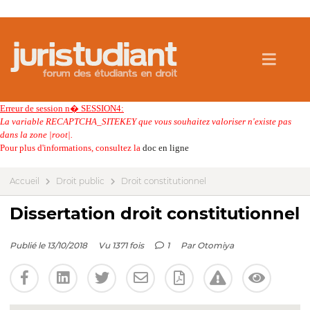
Erreur de session n� SESSION4:
La variable RECAPTCHA_SITEKEY que vous souhaitez valoriser n'existe pas
dans la zone |root|.
Pour plus d'informations, consultez la
doc en ligne
Accueil
Droit public
Droit constitutionnel
Dissertation droit constitutionnel
Publié le 13/10/2018
Vu 1371 fois
1
Par
Otomiya