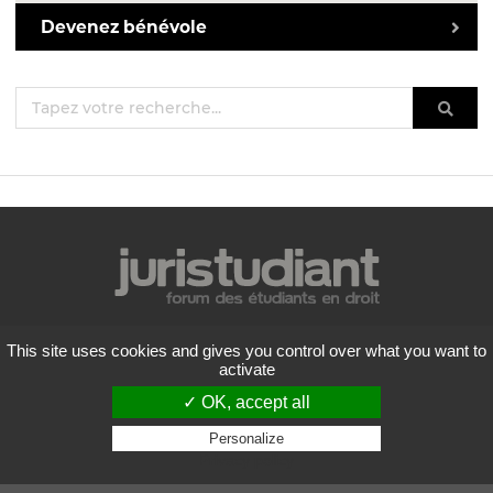
Devenez bénévole
Mentions légales
This site uses cookies and gives you control over what you want to
Politique de confidentialité
activate
Conditions générales d'utilisation
✓ OK, accept all
Liste des forums
Contactez-nous
Personalize
Privacy policy
Flux RSS
Copyright
2026 Juristudiant.com - Tous droits réservés