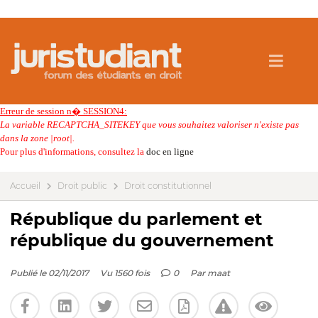
Erreur de session n� SESSION4:
La variable RECAPTCHA_SITEKEY que vous souhaitez valoriser n'existe pas
dans la zone |root|.
Pour plus d'informations, consultez la
doc en ligne
Accueil
Droit public
Droit constitutionnel
République du parlement et
république du gouvernement
Publié le 02/11/2017
Vu 1560 fois
0
Par
maat