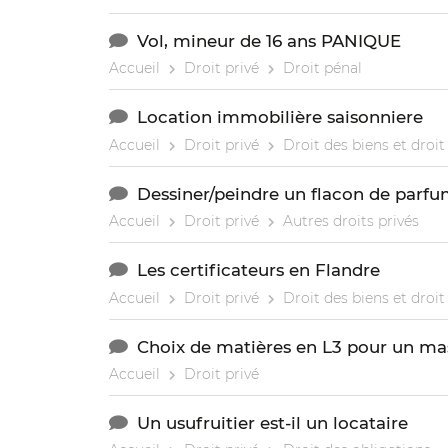
Vol, mineur de 16 ans PANIQUE
Accueil
Droit privé
Droit pénal
Location immobilière saisonniere
Accueil
Droit privé
Droit des biens et droi
Dessiner/peindre un flacon de parfu
Accueil
Droit privé
Autres droits privés
Les certificateurs en Flandre
Accueil
Droit privé
Droit des biens et droi
Choix de matières en L3 pour un mast
Accueil
Droit privé
Un usufruitier est-il un locataire