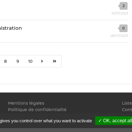
2
10/07/2023
istration
0
06/07/2023
8
9
10
Mentions légales
List
Politique de confidentialité
Cont
Conditions générales d'utilisation
Flux
gives you control over what you want to activate
✓ OK, accept al
Copyright
2026 Juristudiant.com - Tous droits réservés