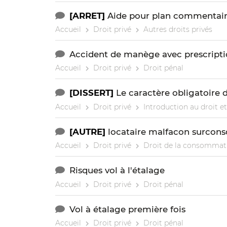
[ARRET]
Aide pour plan commentair
Accueil
Droit privé
Autres droits privés
Accident de manège avec prescript
Accueil
Droit privé
Droit pénal
[DISSERT]
Le caractère obligatoire d
Accueil
Droit privé
Introduction au droit et
[AUTRE]
locataire malfacon surcon
Accueil
Droit privé
Droit de la consommat
Risques vol à l'étalage
Accueil
Droit privé
Droit pénal
Vol à étalage première fois
Accueil
Droit privé
Droit pénal