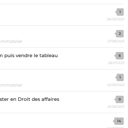
1
06/09/2023
2
t immobilier
27/08/2023
m puis vendre le tableau
6
28/07/2015
1
t immobilier
02/09/2023
er en Droit des affaires
0
25/08/2023
14