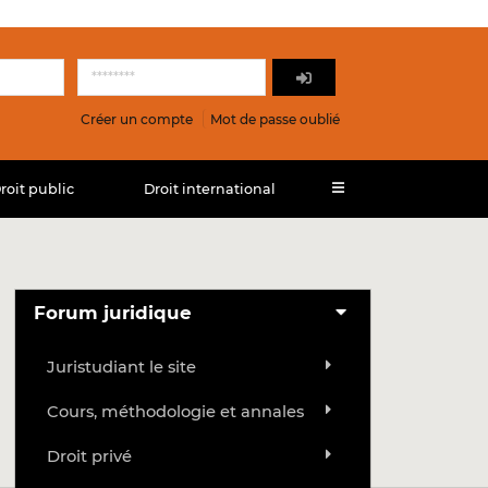
Créer un compte
Mot de passe oublié
roit public
Droit international
Forum juridique
Juristudiant le site
Cours, méthodologie et annales
Droit privé