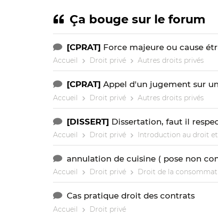
Ça bouge sur le forum
[CPRAT]
Force majeure ou cause ét
Accueil
Droit privé
Autres droits privés
[CPRAT]
Appel d'un jugement sur un
Accueil
Droit privé
Autres droits privés
[DISSERT]
Dissertation, faut il respec
Accueil
Droit privé
Introduction au droit et
annulation de cuisine ( pose non co
Accueil
Droit privé
Droit de la consommat
Cas pratique droit des contrats
Accueil
Droit privé