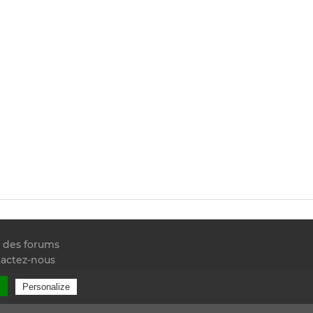
e des forums
actez-nous
 RSS
l
Privacy policy
Personalize