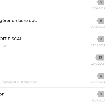
5
21/06/2023
érer un bore out.
6
21/06/2023
IT FISCAL
2
lité
03/07/2023
53
02/10/2006
5
urence et distribution
14/07/2023
ion
5
11/07/2023