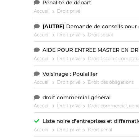
Pénalité de départ
Accueil
Droit privé
[AUTRE]
Demande de conseils pour g
Accueil
Droit privé
Droit social
AIDE POUR ENTREE MASTER EN DRO
Accueil
Droit privé
Droit fiscal et comptabi
Voisinage : Poulailler
Accueil
Droit privé
Droit des obligations
droit commercial général
Accueil
Droit privé
Droit commercial, conc
Liste noire d'entreprises et diffamat
Accueil
Droit privé
Droit pénal