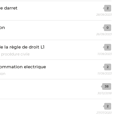
e darret
2
28/09/2023
ion
0
26/09/2023
e la règle de droit L1
2
 procédure civile
11/09/2023
sommation electrique
2
ion
11/09/2023
38
30/12/2018
2
27/07/2020