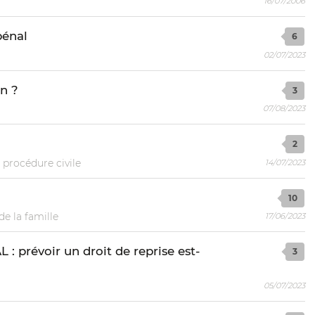
16/07/2006
pénal
6
02/07/2023
on ?
3
07/08/2023
2
 procédure civile
14/07/2023
10
de la famille
17/06/2023
prévoir un droit de reprise est-
3
05/07/2023