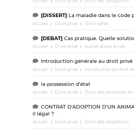
Accueil
Droit privé
Droit des obligations
[DISSERT]
La maladie dans le code 
Accueil
Droit privé
Droit pénal
[DEBAT]
Cas pratique. Quelle soluti
Accueil
Droit privé
Autres droits privés
Introduction générale au droit privé
Accueil
Droit privé
Introduction au droit et
la possession d'état
Accueil
Droit privé
Droit des personnes et 
CONTRAT D'ADOPTION D'UN ANIMAL : 
il légal ?
Accueil
Droit privé
Droit des obligations