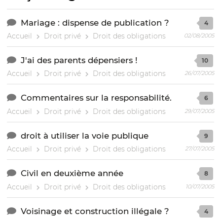
Mariage : dispense de publication ?
4
Accueil
Droit privé
Droit des obligations
02/08/2005
J'ai des parents dépensiers !
10
Accueil
Droit privé
Droit des obligations
26/07/2005
Commentaires sur la responsabilité.
6
Accueil
Droit privé
Droit des obligations
29/07/2005
droit à utiliser la voie publique
9
Accueil
Droit privé
Droit des obligations
27/07/2005
Civil en deuxième année
8
Accueil
Droit privé
Droit des obligations
10/07/2005
Voisinage et construction illégale ?
4