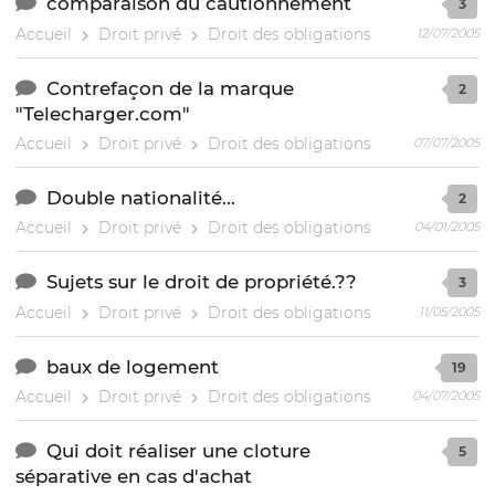
comparaison du cautionnement
3
Accueil
Droit privé
Droit des obligations
12/07/2005
Contrefaçon de la marque
2
"Telecharger.com"
Accueil
Droit privé
Droit des obligations
07/07/2005
Double nationalité...
2
Accueil
Droit privé
Droit des obligations
04/01/2005
Sujets sur le droit de propriété.??
3
Accueil
Droit privé
Droit des obligations
11/05/2005
baux de logement
19
Accueil
Droit privé
Droit des obligations
04/07/2005
Qui doit réaliser une cloture
5
séparative en cas d'achat