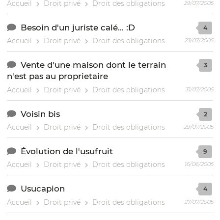
Accueil
Droit privé
Droit des obligations
29/07/2005
Besoin d'un juriste calé... :D
4
Accueil
Droit privé
Droit des obligations
23/07/2005
Vente d'une maison dont le terrain
3
n'est pas au proprietaire
Accueil
Droit privé
Droit des obligations
31/07/2005
Voisin bis
2
Accueil
Droit privé
Droit des obligations
29/07/2005
Évolution de l'usufruit
9
Accueil
Droit privé
Droit des obligations
16/06/2005
Usucapion
4
Accueil
Droit privé
Droit des obligations
27/07/2005