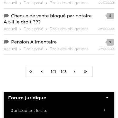
Accueil
Droit privé
Droit des obligations
04/07/2005
Cheque de vente bloqué par notaire
5
A t-il le droit ???
Accueil
Droit privé
Droit des obligations
29/06/2005
Pension Alimentaire
7
Accueil
Droit privé
Droit des obligations
27/06/2005
141
143
Forum juridique
Juristudiant le site