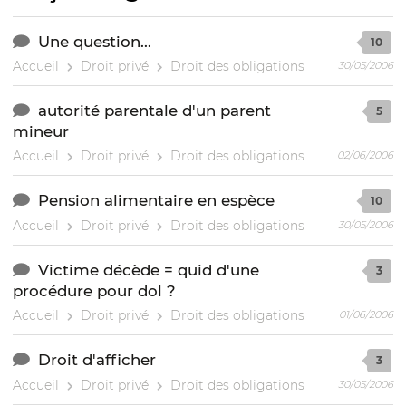
Une question...
10
Accueil
Droit privé
Droit des obligations
30/05/2006
autorité parentale d'un parent
5
mineur
Accueil
Droit privé
Droit des obligations
02/06/2006
Pension alimentaire en espèce
10
Accueil
Droit privé
Droit des obligations
30/05/2006
Victime décède = quid d'une
3
procédure pour dol ?
Accueil
Droit privé
Droit des obligations
01/06/2006
Droit d'afficher
3
Accueil
Droit privé
Droit des obligations
30/05/2006