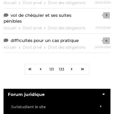
Accueil
Droit privé
Droit des obligations
09/05/2006
vol de chèquier et ses suites
3
pénibles
Accueil
Droit privé
Droit des obligations
27/03/2006
difficultés pour un cas pratique
4
Accueil
Droit privé
Droit des obligations
24/04/2006
131
133
Forum juridique
Juristudiant le site