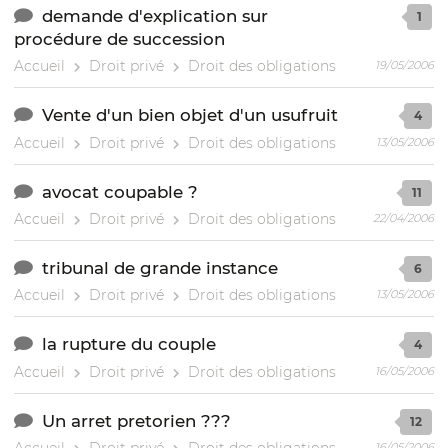
demande d'explication sur
1
procédure de succession
Accueil
Droit privé
Droit des obligations
19/05/2006
Vente d'un bien objet d'un usufruit
4
Accueil
Droit privé
Droit des obligations
13/05/2006
avocat coupable ?
11
Accueil
Droit privé
Droit des obligations
22/04/2006
tribunal de grande instance
6
Accueil
Droit privé
Droit des obligations
13/05/2006
la rupture du couple
4
Accueil
Droit privé
Droit des obligations
16/05/2006
Un arret pretorien ???
12
16/05/2006