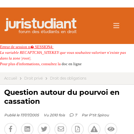
Erreur de session n� SESSION4:
La variable RECAPTCHA_SITEKEY que vous souhaitez valoriser n'existe pas
dans la zone |root|.
Pour plus d'informations, consultez la
doc en ligne
Accueil
Droit privé
Droit des obligations
Question autour du pourvoi en
cassation
Publié le 17/07/2005
Vu 2010 fois
7
Par
P'tit Spirou