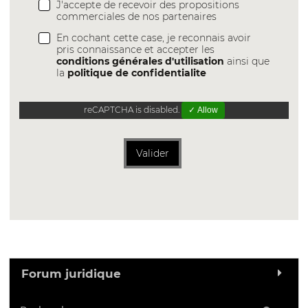
J'accepte de recevoir des propositions
commerciales de nos partenaires
En cochant cette case, je reconnais avoir
pris connaissance et accepter les
conditions générales d'utilisation
ainsi que
la
politique de confidentialite
reCAPTCHA is disabled.
✓ Allow
Valider
Forum juridique