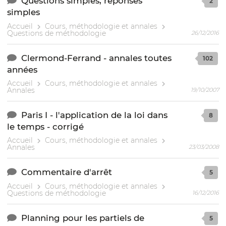
Questions simples, réponses
2
simples
Accueil
Cours, méthodologie et annales
Questions de méthodologie
26/12/2016
Clermond-Ferrand - annales toutes
102
années
Accueil
Cours, méthodologie et annales
Annales
19/10/2007
Paris I - l'application de la loi dans
8
le temps - corrigé
Accueil
Cours, méthodologie et annales
Annales
23/03/2008
Commentaire d'arrêt
5
Accueil
Cours, méthodologie et annales
Questions de méthodologie
16/12/2016
Planning pour les partiels de
5