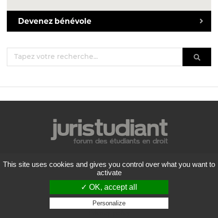
Devenez bénévole
Mentions légales
This site uses cookies and gives you control over what you want to
Politique de confidentialité
activate
Conditions générales d'utilisation
✓ OK, accept all
Liste des forums
Contactez-nous
Personalize
Privacy policy
Flux RSS