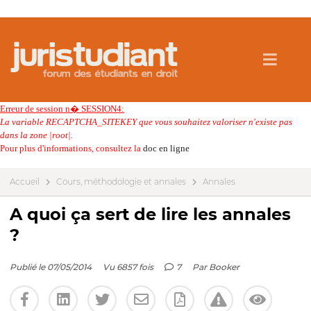
Erreur de session n� SESSION4:
La variable RECAPTCHA_SITEKEY que vous souhaitez valoriser n'existe pas
dans la zone |root|.
Pour plus d'informations, consultez la
doc en ligne
Accueil
Cours, méthodologie et annales
Annales
A quoi ça sert de lire les annales
?
Publié le 07/05/2014
Vu 6857 fois
7
Par
Booker