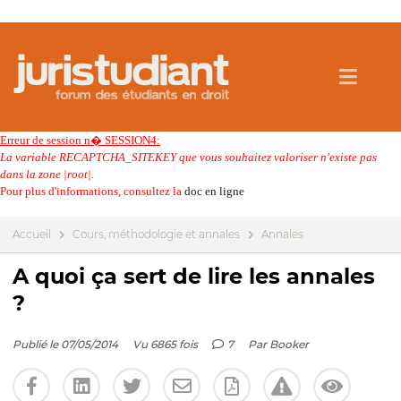
Erreur de session n� SESSION4:
La variable RECAPTCHA_SITEKEY que vous souhaitez valoriser n'existe pas
dans la zone |root|.
Pour plus d'informations, consultez la
doc en ligne
Accueil
Cours, méthodologie et annales
Annales
A quoi ça sert de lire les annales
?
Publié le 07/05/2014
Vu 6865 fois
7
Par
Booker