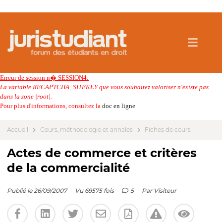
Erreur de session n� SESSION4:
La variable RECAPTCHA_SITEKEY que vous souhaitez valoriser n'existe pas
dans la zone |root|.
Pour plus d'informations, consultez la
doc en ligne
Accueil
Cours, méthodologie et annales
Fiches de cours
Actes de commerce et critères
de la commercialité
Publié le 26/09/2007
Vu 69575 fois
5
Par
Visiteur