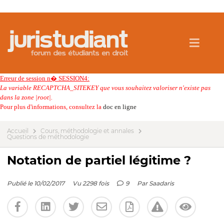
Erreur de session n� SESSION4:
La variable RECAPTCHA_SITEKEY que vous souhaitez valoriser n'existe pas
dans la zone |root|.
Pour plus d'informations, consultez la
doc en ligne
Accueil
Cours, méthodologie et annales
Questions de méthodologie
Notation de partiel légitime ?
Publié le 10/02/2017
Vu 2298 fois
9
Par
Saadaris