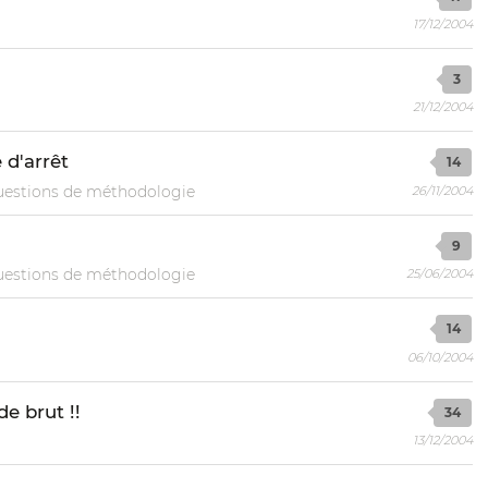
17/12/2004
3
21/12/2004
d'arrêt
14
estions de méthodologie
26/11/2004
9
estions de méthodologie
25/06/2004
14
06/10/2004
e brut !!
34
13/12/2004