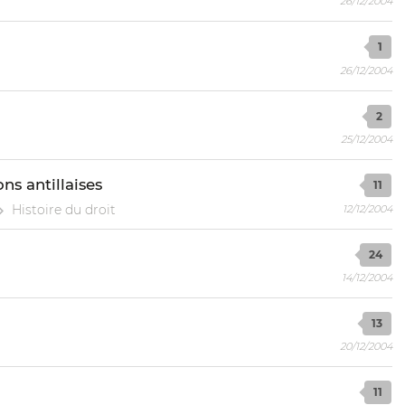
26/12/2004
1
26/12/2004
2
25/12/2004
ons antillaises
11
Histoire du droit
12/12/2004
24
14/12/2004
13
20/12/2004
11