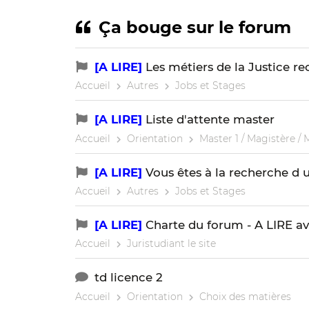
Ça bouge sur le forum
[A LIRE]
Les métiers de la Justice re
Accueil
Autres
Jobs et Stages
[A LIRE]
Liste d'attente master
Accueil
Orientation
Master 1 / Magistère / 
[A LIRE]
Vous êtes à la recherche d u
Accueil
Autres
Jobs et Stages
[A LIRE]
Charte du forum - A LIRE av
Accueil
Juristudiant le site
td licence 2
Accueil
Orientation
Choix des matières