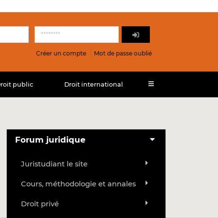
Créer un compte
Mot de passe oublié
roit public
Droit international
Forum juridique
Juristudiant le site
Cours, méthodologie et annales
Droit privé