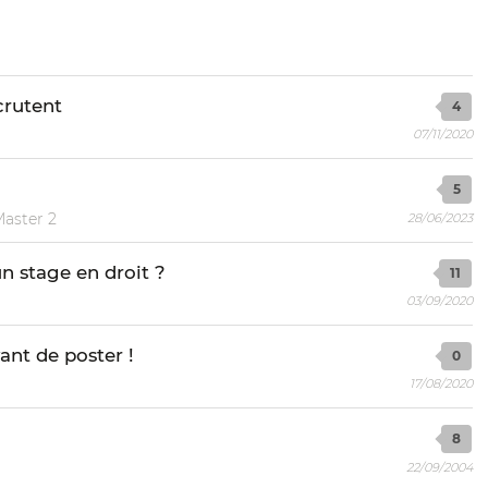
crutent
4
07/11/2020
5
Master 2
28/06/2023
n stage en droit ?
11
03/09/2020
ant de poster !
0
17/08/2020
8
22/09/2004