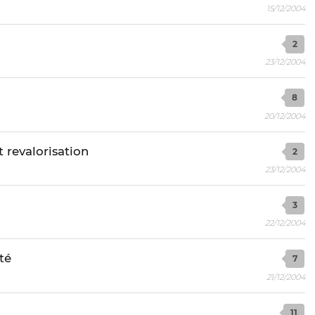
15/12/2004
2
23/12/2004
8
20/12/2004
 revalorisation
2
23/12/2004
3
22/12/2004
té
7
21/12/2004
11