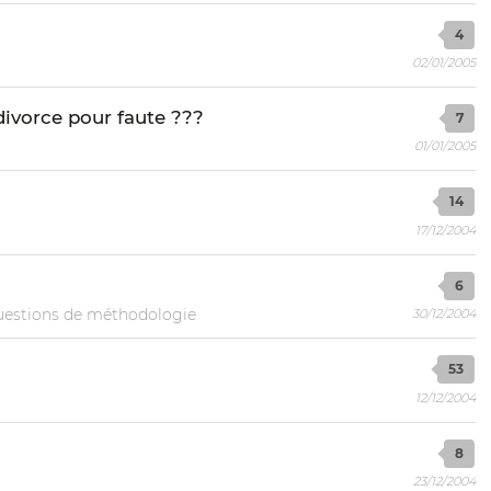
4
02/01/2005
divorce pour faute ???
7
01/01/2005
14
17/12/2004
6
estions de méthodologie
30/12/2004
53
12/12/2004
8
23/12/2004