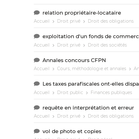
relation propriétaire-locataire
Accueil
Droit privé
Droit des obligations
exploitation d'un fonds de commer
Accueil
Droit privé
Droit des sociétés
Annales concours CFPN
Accueil
Cours, méthodologie et annales
An
Les taxes parafiscales ont-elles disp
Accueil
Droit public
Finances publiques
requête en interprétation et erreur
Accueil
Droit privé
Droit des obligations
vol de photo et copies