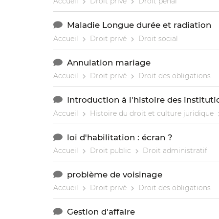
Accueil
Droit privé
Droit pénal
Maladie Longue durée et radiation
Accueil
Droit privé
Droit social
Annulation mariage
Accueil
Droit privé
Droit des obligations
Introduction à l'histoire des instituti
Accueil
Histoire du droit et culture juridique
loi d'habilitation : écran ?
Accueil
Droit public
Droit administratif
problème de voisinage
Accueil
Droit privé
Droit des obligations
Gestion d'affaire