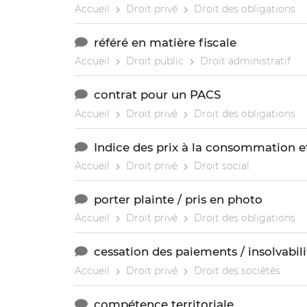
Accueil
Droit privé
Droit des obligations
référé en matière fiscale
Accueil
Droit public
Droit administratif
contrat pour un PACS
Accueil
Droit privé
Droit des obligations
Indice des prix à la consommation et
Accueil
Droit privé
Droit social
porter plainte / pris en photo
Accueil
Droit privé
Droit des obligations
cessation des paiements / insolvabili
Accueil
Droit privé
Droit des sociétés
compétence territoriale