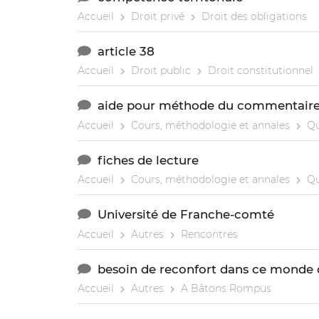
Accueil
Droit privé
Droit des obligations
article 38
Accueil
Droit public
Droit constitutionnel
aide pour méthode du commentaire 
Accueil
Cours, méthodologie et annales
Qu
fiches de lecture
Accueil
Cours, méthodologie et annales
Qu
Université de Franche-comté
Accueil
Autres
Rencontres
besoin de reconfort dans ce monde d
Accueil
Autres
A Bâtons Rompus