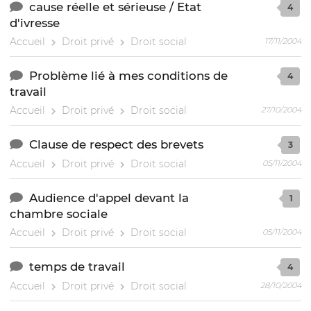
cause réelle et sérieuse / Etat
4
d'ivresse
Accueil
Droit privé
Droit social
17/11/2004
Problème lié à mes conditions de
4
travail
Accueil
Droit privé
Droit social
27/10/2004
Clause de respect des brevets
3
Accueil
Droit privé
Droit social
05/11/2004
Audience d'appel devant la
1
chambre sociale
Accueil
Droit privé
Droit social
05/11/2004
temps de travail
4
Accueil
Droit privé
Droit social
28/10/2004