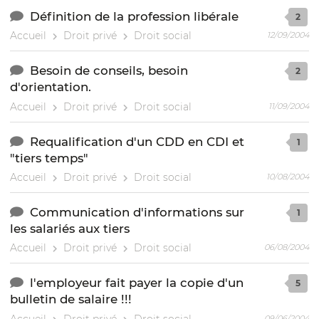
Définition de la profession libérale
2
Accueil
Droit privé
Droit social
12/09/2004
Besoin de conseils, besoin
2
d'orientation.
Accueil
Droit privé
Droit social
11/09/2004
Requalification d'un CDD en CDI et
1
"tiers temps"
Accueil
Droit privé
Droit social
10/08/2004
Communication d'informations sur
1
les salariés aux tiers
Accueil
Droit privé
Droit social
06/08/2004
l'employeur fait payer la copie d'un
5
bulletin de salaire !!!
Accueil
Droit privé
Droit social
09/06/2004