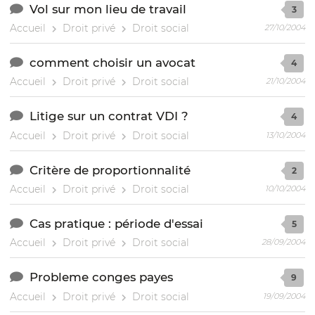
Vol sur mon lieu de travail
3
Accueil
Droit privé
Droit social
27/10/2004
comment choisir un avocat
4
Accueil
Droit privé
Droit social
21/10/2004
Litige sur un contrat VDI ?
4
Accueil
Droit privé
Droit social
13/10/2004
Critère de proportionnalité
2
Accueil
Droit privé
Droit social
10/10/2004
Cas pratique : période d'essai
5
Accueil
Droit privé
Droit social
28/09/2004
Probleme conges payes
9
Accueil
Droit privé
Droit social
19/09/2004