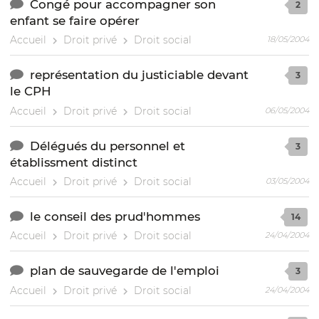
Congé pour accompagner son
2
enfant se faire opérer
Accueil
Droit privé
Droit social
18/05/2004
représentation du justiciable devant
3
le CPH
Accueil
Droit privé
Droit social
06/05/2004
Délégués du personnel et
3
établissment distinct
Accueil
Droit privé
Droit social
03/05/2004
le conseil des prud'hommes
14
Accueil
Droit privé
Droit social
24/04/2004
plan de sauvegarde de l'emploi
3
Accueil
Droit privé
Droit social
24/04/2004