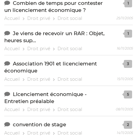
Combien de temps pour contester
1
un licenciement économique ?
Accueil
Droit privé
Droit social
25/11/2005
Je viens de recevoir un RAR : Objet,
1
heures sup...
Accueil
Droit privé
Droit social
16/11/2005
Association 1901 et licenciement
3
économique
Accueil
Droit privé
Droit social
15/11/2005
LIcenciement économique -
5
Entretien préalable
Accueil
Droit privé
Droit social
08/11/2005
convention de stage
2
Accueil
Droit privé
Droit social
14/11/2005