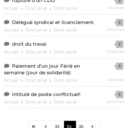
rupture d'un CDD
2
Accueil
Droit privé
Droit social
10/07/2005
Délégué syndical et licenciement.
3
Accueil
Droit privé
Droit social
07/06/2005
droit du travai
2
Accueil
Droit privé
Droit social
27/06/2005
Paiement d'un jour Férié en
5
semaine (jour de solidarité)
Accueil
Droit privé
Droit social
16/06/2005
intitulé de poste conflictuel!
5
Accueil
Droit privé
Droit social
02/06/2005
33
34
35