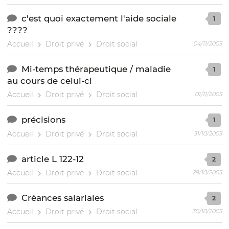
c'est quoi exactement l'aide sociale
1
????
Accueil
Droit privé
Droit social
04/11/2005
Mi-temps thérapeutique / maladie
1
au cours de celui-ci
Accueil
Droit privé
Droit social
01/11/2005
précisions
1
Accueil
Droit privé
Droit social
31/10/2005
article L 122-12
2
Accueil
Droit privé
Droit social
29/10/2005
Créances salariales
2
Accueil
Droit privé
Droit social
30/10/2005