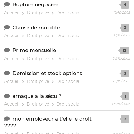
Rupture négociée
4
Accueil
Droit privé
Droit social
19/10/2005
Clause de mobilité
3
Accueil
Droit privé
Droit social
17/10/2005
Prime mensuelle
12
Accueil
Droit privé
Droit social
03/10/2005
Demission et stock options
3
Accueil
Droit privé
Droit social
01/10/2005
arnaque à la sécu ?
1
Accueil
Droit privé
Droit social
04/10/2005
mon employeur a t'elle le droit
3
????
Accueil
Droit privé
Droit social
24/09/2005