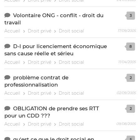
Volontaire ONG - conflit - droit du
3
travail
Accueil
Droit privé
Droit social
17/09/2005
D-I pour licenciement économique
8
sans cause réelle et sérieu
Accueil
Droit privé
Droit social
11/04/2005
problème contrat de
2
professionnalisation
Accueil
Droit privé
Droit social
02/09/2005
OBLIGATION de prendre ses RTT
2
pour un CDD ???
Accueil
Droit privé
Droit social
09/08/2005
qu'est ce que le droit social en
5