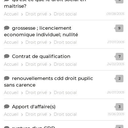
maitrise?
Accueil
Droit privé
Droit social
09/08/2005
grossesse ; licenciement
9
economique individuel; nullité
Accueil
Droit privé
Droit social
27/07/2005
Contrat de qualification
7
Accueil
Droit privé
Droit social
24/02/2005
renouvellements cdd droit puplic
2
sans carence
Accueil
Droit privé
Droit social
26/07/2005
Apport d'affaire(s)
3
Accueil
Droit privé
Droit social
15/06/2005