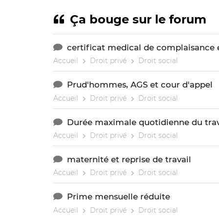
Ça bouge sur le forum
certificat medical de complaisance 
Accueil
Droit privé
Droit social
Prud'hommes, AGS et cour d'appel
Accueil
Droit privé
Droit social
Durée maximale quotidienne du trava
Accueil
Droit privé
Droit social
maternité et reprise de travail
Accueil
Droit privé
Droit social
Prime mensuelle réduite
Accueil
Droit privé
Droit social