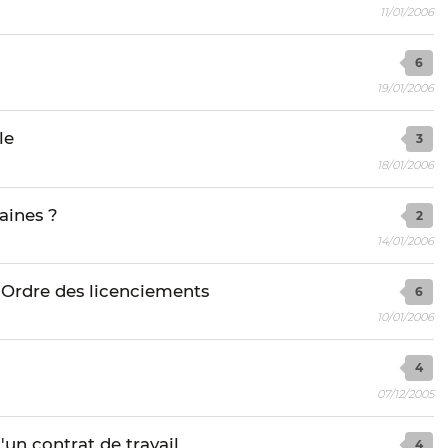
11/01/2006
6
19/01/2006
le
3
18/01/2006
aines ?
2
14/01/2006
- Ordre des licenciements
6
10/01/2006
4
07/12/2005
'un contrat de travail
4