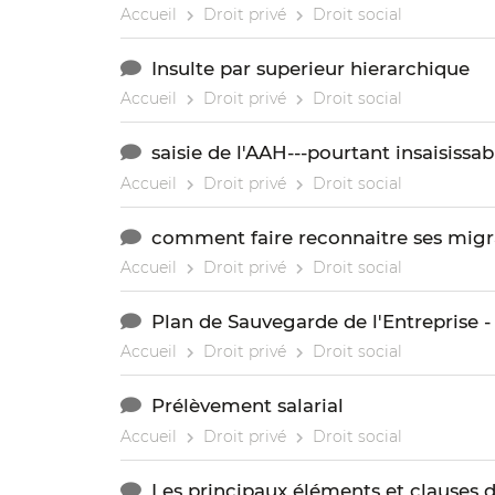
Accueil
Droit privé
Droit social
Insulte par superieur hierarchique
Accueil
Droit privé
Droit social
saisie de l'AAH---pourtant insaisissab
Accueil
Droit privé
Droit social
comment faire reconnaitre ses migr
Accueil
Droit privé
Droit social
Plan de Sauvegarde de l'Entreprise 
Accueil
Droit privé
Droit social
Prélèvement salarial
Accueil
Droit privé
Droit social
Les principaux éléments et clauses d