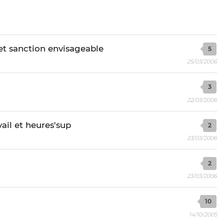
et sanction envisageable
5
25/03/2006
3
22/03/2006
il et heures'sup
2
23/03/2006
2
23/03/2006
10
14/10/2005