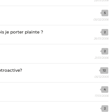
25/01/2006
5
05/02/2006
is je porter plainte ?
2
26/01/2006
2
21/01/2006
retroactive?
12
05/12/2005
4
17/01/2006
2