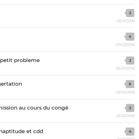
2
05/01/2006
4
07/03/2006
: petit probleme
2
06/03/2006
sertation
6
03/03/2006
mission au cours du congé
2
25/02/2006
inaptitude et cdd
4