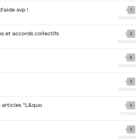
d'aide svp !
1
19/03/2006
 et accords collectifs
2
18/03/2006
6
22/01/2006
5
13/03/2006
s articles "L&quo
4
11/11/2005
3
03/12/2005