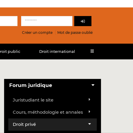
Créer un compte
Mot de passe oublié
roit public
Droit international
Forum juridique
Juristudiant le site
Cours, méthodologie et annales
Droit privé