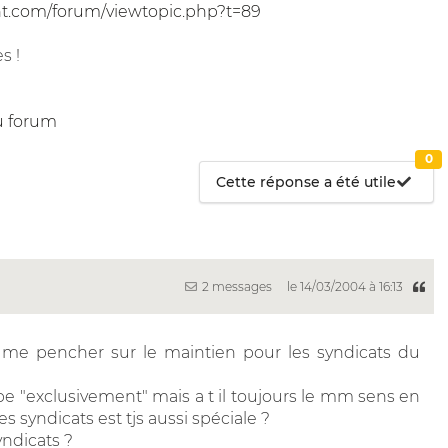
ant.com/forum/viewtopic.php?t=89
s !
u forum
0
Cette réponse a été utile
2 messages
le 14/03/2004 à 16:13
me pencher sur le maintien pour les syndicats du
erbe "exclusivement" mais a t il toujours le mm sens en
es syndicats est tjs aussi spéciale ?
ndicats ?