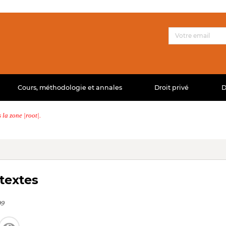
Cours, méthodologie et annales
Droit privé
D
la zone |root|.
textes
99