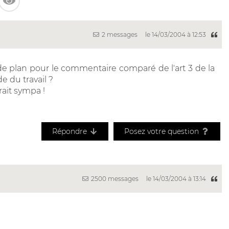
2 messages
le 14/03/2004 à 12:53
 de plan pour le commentaire comparé de l'art 3 de la
de du travail ?
rait sympa !
Répondre
Posez votre question
2500 messages
le 14/03/2004 à 13:14