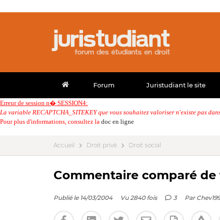
Forum
Juristudiant le site
Erreur de session n� SESSION4:
La variable RECAPTCHA_SITEKEY que vous souhaitez valoriser n'existe pas dans 
Pour plus d'informations, consultez la
doc en ligne
Accueil
Droit privé
Droit social
Commentaire comparé de 
Publié le 14/03/2004
Vu 2840 fois
3
Par
Chev19