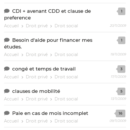
CDI + avenant CDD et clause de
1
preference
Accueil
Droit privé
Droit social
20/11/2009
Besoin d'aide pour financer mes
1
études.
Accueil
Droit privé
Droit social
19/11/2009
congé et temps de travail
3
Accueil
Droit privé
Droit social
17/11/2009
clauses de mobilité
5
Accueil
Droit privé
Droit social
13/11/2009
Paie en cas de mois incomplet
16
Accueil
Droit privé
Droit social
09/11/2009