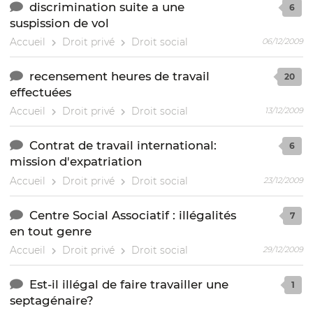
discrimination suite a une
6
suspission de vol
Accueil
Droit privé
Droit social
06/12/2009
recensement heures de travail
20
effectuées
Accueil
Droit privé
Droit social
13/12/2009
Contrat de travail international:
6
mission d'expatriation
Accueil
Droit privé
Droit social
23/12/2009
Centre Social Associatif : illégalités
7
en tout genre
Accueil
Droit privé
Droit social
29/12/2009
Est-il illégal de faire travailler une
1
septagénaire?