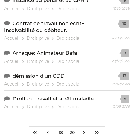
instance au pénal et au CPH ?
9
Accueil
Droit privé
Droit social
18/07/2009
Contrat de travail non écrit+
10
insolvabilité du débiteur.
Accueil
Droit privé
Droit social
10/08/2009
Arnaque: Animateur Bafa
3
Accueil
Droit privé
Droit social
20/07/2009
démission d'un CDD
13
Accueil
Droit privé
Droit social
24/07/2009
Droit du travail et arrêt maladie
5
Accueil
Droit privé
Droit social
12/08/2009
18
20