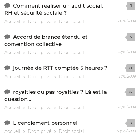
Comment réaliser un audit social,
1
RH et sécurité sociale ?
Accueil
Droit privé
Droit social
03/11/2009
Accord de brance étendu et
5
convention collective
Accueil
Droit privé
Droit social
18/10/2009
journée de RTT comptée 5 heures ?
8
Accueil
Droit privé
Droit social
11/10/2009
royalties ou pas royalties ? Là est la
6
question...
Accueil
Droit privé
Droit social
24/10/2009
Licenciement personnel
3
Accueil
Droit privé
Droit social
30/09/2009