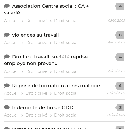
Association Centre social : CA +
4
salarié
Accueil
Droit privé
Droit social
03/10/2009
violences au travail
8
Accueil
Droit privé
Droit social
29/09/2009
Droit du travail: société reprise,
4
employé non prévenu
Accueil
Droit privé
Droit social
19/09/2009
Reprise de formation après maladie
6
Accueil
Droit privé
Droit social
03/09/2009
Indeminté de fin de CDD
3
Accueil
Droit privé
Droit social
26/08/2009