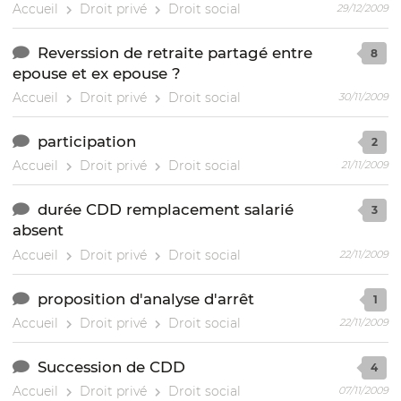
Accueil
Droit privé
Droit social
29/12/2009
Reverssion de retraite partagé entre
8
epouse et ex epouse ?
Accueil
Droit privé
Droit social
30/11/2009
participation
2
Accueil
Droit privé
Droit social
21/11/2009
durée CDD remplacement salarié
3
absent
Accueil
Droit privé
Droit social
22/11/2009
proposition d'analyse d'arrêt
1
Accueil
Droit privé
Droit social
22/11/2009
Succession de CDD
4
Accueil
Droit privé
Droit social
07/11/2009