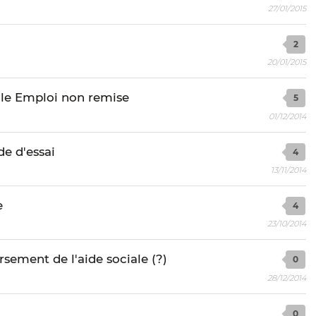
27/01/2015
2
20/01/2015
ole Emploi non remise
5
01/12/2014
de d'essai
4
13/11/2014
e
4
23/10/2014
sement de l'aide sociale (?)
0
28/12/2014
0