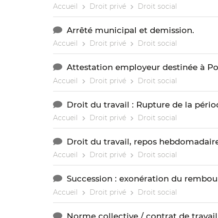
Accueil
Droit privé
Droit social
Arrêté municipal et demission.
Accueil
Droit privé
Droit social
Attestation employeur destinée à P
Accueil
Droit privé
Droit social
Droit du travail : Rupture de la pério
Accueil
Droit privé
Droit social
Droit du travail, repos hebdomadair
Accueil
Droit privé
Droit social
Succession : exonération du rembour
Accueil
Droit privé
Droit social
Norme collective / contrat de travail