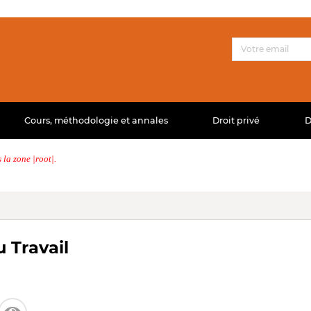
Cours, méthodologie et annales
Droit privé
D
la zone |root|.
u Travail