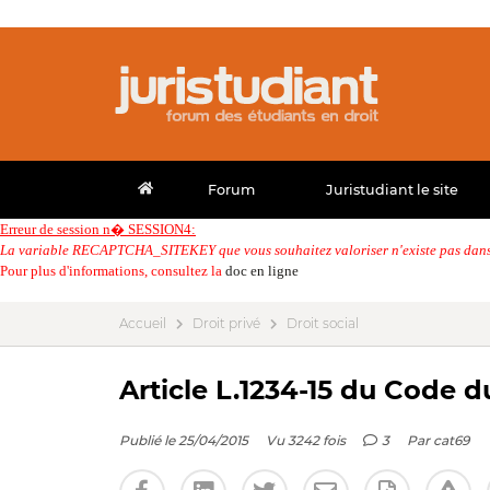
Forum
Juristudiant le site
Erreur de session n� SESSION4:
La variable RECAPTCHA_SITEKEY que vous souhaitez valoriser n'existe pas dans 
Pour plus d'informations, consultez la
doc en ligne
Accueil
Droit privé
Droit social
Article L.1234-15 du Code d
Publié le 25/04/2015
Vu 3242 fois
3
Par
cat69