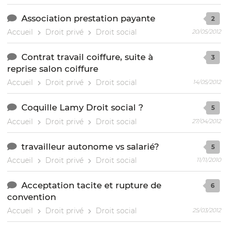
Association prestation payante
2
Accueil
Droit privé
Droit social
20/05/2012
Contrat travail coiffure, suite à
3
reprise salon coiffure
Accueil
Droit privé
Droit social
14/05/2012
Coquille Lamy Droit social ?
5
Accueil
Droit privé
Droit social
27/04/2012
travailleur autonome vs salarié?
5
Accueil
Droit privé
Droit social
11/11/2010
Acceptation tacite et rupture de
6
convention
Accueil
Droit privé
Droit social
25/03/2012