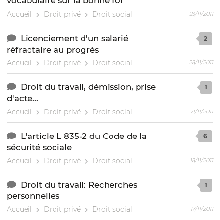
vocabulaire sur la bonne foi
Accueil
Droit privé
Droit social
23/11/2011
Licenciement d'un salarié
2
réfractaire au progrès
Accueil
Droit privé
Droit social
28/11/2011
Droit du travail, démission, prise
1
d'acte...
Accueil
Droit privé
Droit social
21/11/2011
L'article L 835-2 du Code de la
6
sécurité sociale
Accueil
Droit privé
Droit social
18/11/2011
Droit du travail: Recherches
1
personnelles
Accueil
Droit privé
Droit social
17/11/2011