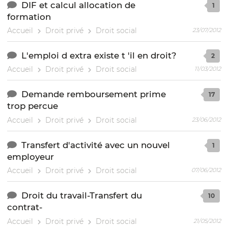
DIF et calcul allocation de
1
formation
Accueil
Droit privé
Droit social
23/07/2012
L'emploi d extra existe t 'il en droit?
2
Accueil
Droit privé
Droit social
11/03/2012
Demande remboursement prime
17
trop percue
Accueil
Droit privé
Droit social
23/06/2012
Transfert d'activité avec un nouvel
1
employeur
Accueil
Droit privé
Droit social
07/06/2012
Droit du travail-Transfert du
10
contrat-
Accueil
Droit privé
Droit social
21/05/2012