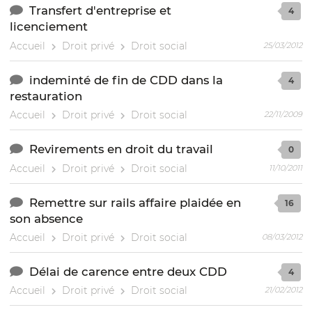
Transfert d'entreprise et
4
licenciement
Accueil
Droit privé
Droit social
25/03/2012
indeminté de fin de CDD dans la
4
restauration
Accueil
Droit privé
Droit social
22/11/2009
Revirements en droit du travail
0
Accueil
Droit privé
Droit social
11/10/2011
Remettre sur rails affaire plaidée en
16
son absence
Accueil
Droit privé
Droit social
08/03/2012
Délai de carence entre deux CDD
4
Accueil
Droit privé
Droit social
21/02/2012