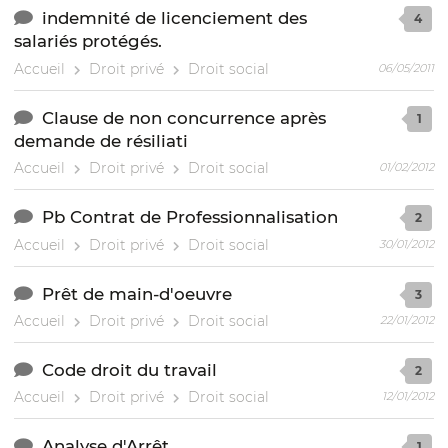
indemnité de licenciement des
4
salariés protégés.
Accueil
Droit privé
Droit social
06/05/2011
Clause de non concurrence après
1
demande de résiliati
Accueil
Droit privé
Droit social
01/02/2012
Pb Contrat de Professionnalisation
2
Accueil
Droit privé
Droit social
30/01/2012
Prêt de main-d'oeuvre
3
Accueil
Droit privé
Droit social
22/01/2012
Code droit du travail
2
Accueil
Droit privé
Droit social
12/01/2012
Analyse d'Arrêt
1