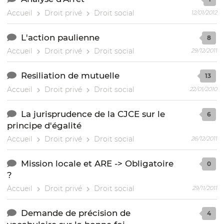
Accueil
Droit privé
Droit social
12/01/2012
L'action paulienne
8
Accueil
Droit privé
Droit social
29/12/2011
Resiliation de mutuelle
13
Accueil
Droit privé
Droit social
22/01/2010
La jurisprudence de la CJCE sur le
6
principe d'égalité
Accueil
Droit privé
Droit social
26/12/2011
Mission locale et ARE -> Obligatoire
0
?
Accueil
Droit privé
Droit social
29/11/2011
Demande de précision de
4