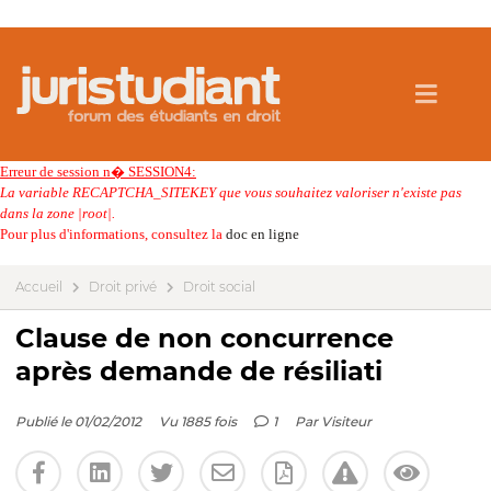
Erreur de session n� SESSION4:
La variable RECAPTCHA_SITEKEY que vous souhaitez valoriser n'existe pas
dans la zone |root|.
Pour plus d'informations, consultez la
doc en ligne
Accueil
Droit privé
Droit social
Clause de non concurrence
après demande de résiliati
Publié le 01/02/2012
Vu 1885 fois
1
Par
Visiteur