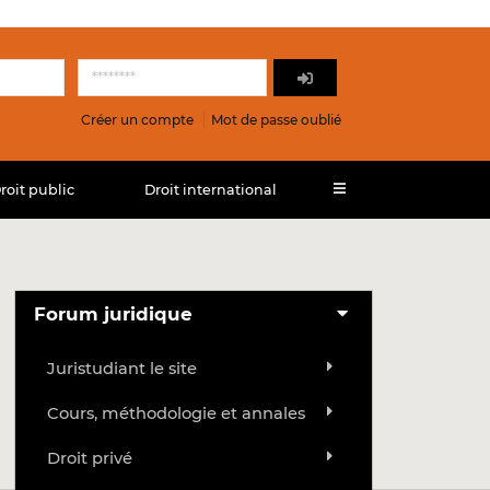
Créer un compte
Mot de passe oublié
roit public
Droit international
Forum juridique
Juristudiant le site
Cours, méthodologie et annales
Droit privé