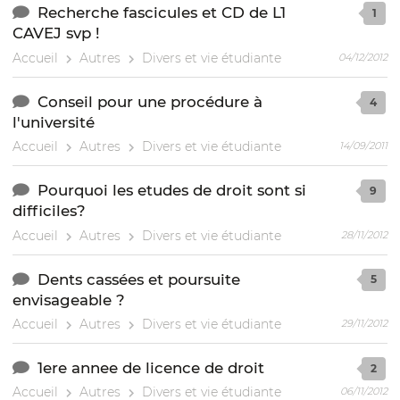
Recherche fascicules et CD de L1
1
CAVEJ svp !
Accueil
Autres
Divers et vie étudiante
04/12/2012
Conseil pour une procédure à
4
l'université
Accueil
Autres
Divers et vie étudiante
14/09/2011
Pourquoi les etudes de droit sont si
9
difficiles?
Accueil
Autres
Divers et vie étudiante
28/11/2012
Dents cassées et poursuite
5
envisageable ?
Accueil
Autres
Divers et vie étudiante
29/11/2012
1ere annee de licence de droit
2
Accueil
Autres
Divers et vie étudiante
06/11/2012