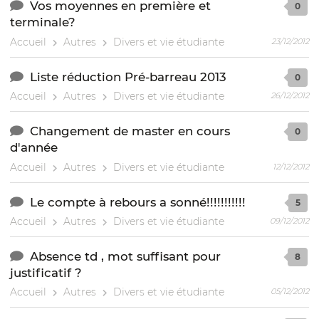
Vos moyennes en première et
0
terminale?
Accueil
Autres
Divers et vie étudiante
23/12/2012
Liste réduction Pré-barreau 2013
0
Accueil
Autres
Divers et vie étudiante
26/12/2012
Changement de master en cours
0
d'année
Accueil
Autres
Divers et vie étudiante
12/12/2012
Le compte à rebours a sonné!!!!!!!!!!!
5
Accueil
Autres
Divers et vie étudiante
09/12/2012
Absence td , mot suffisant pour
8
justificatif ?
Accueil
Autres
Divers et vie étudiante
05/12/2012