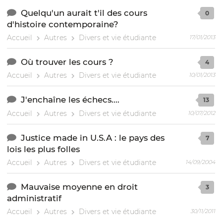
Quelqu'un aurait t'il des cours
0
d'histoire contemporaine?
Accueil
Autres
Divers et vie étudiante
17/01/2013
Où trouver les cours ?
4
Accueil
Autres
Divers et vie étudiante
10/01/2013
J'enchaîne les échecs....
13
Accueil
Autres
Divers et vie étudiante
10/07/2012
Justice made in U.S.A : le pays des
7
lois les plus folles
Accueil
Autres
Divers et vie étudiante
14/09/2004
Mauvaise moyenne en droit
3
administratif
Accueil
Autres
Divers et vie étudiante
30/11/2011