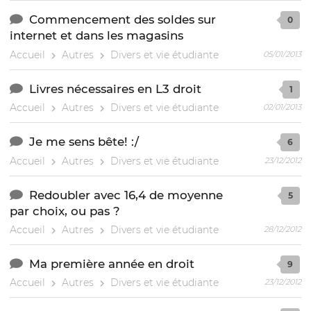
Commencement des soldes sur
0
internet et dans les magasins
Accueil
Autres
Divers et vie étudiante
05/01/2013
Livres nécessaires en L3 droit
1
Accueil
Autres
Divers et vie étudiante
02/01/2013
Je me sens bête! :/
6
Accueil
Autres
Divers et vie étudiante
23/12/2012
Redoubler avec 16,4 de moyenne
5
par choix, ou pas ?
Accueil
Autres
Divers et vie étudiante
28/12/2012
Ma première année en droit
9
Accueil
Autres
Divers et vie étudiante
23/12/2012