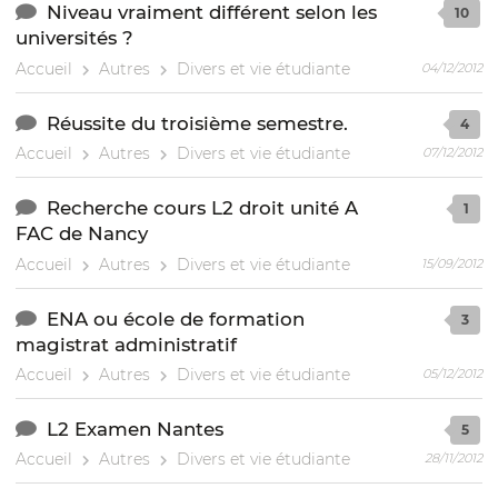
Niveau vraiment différent selon les
10
universités ?
Accueil
Autres
Divers et vie étudiante
04/12/2012
Réussite du troisième semestre.
4
Accueil
Autres
Divers et vie étudiante
07/12/2012
Recherche cours L2 droit unité A
1
FAC de Nancy
Accueil
Autres
Divers et vie étudiante
15/09/2012
ENA ou école de formation
3
magistrat administratif
Accueil
Autres
Divers et vie étudiante
05/12/2012
L2 Examen Nantes
5
Accueil
Autres
Divers et vie étudiante
28/11/2012