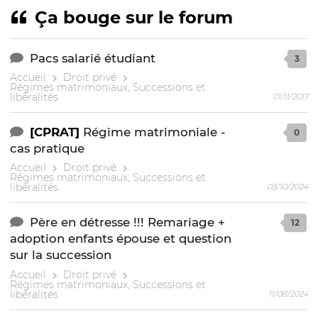
Ça bouge sur le forum
Pacs salarié étudiant
3
Accueil
Droit privé
Régimes matrimoniaux, Successions et
libéralités
01/11/2017
[CPRAT]
Régime matrimoniale -
0
cas pratique
Accueil
Droit privé
Régimes matrimoniaux, Successions et
libéralités
03/10/2024
Père en détresse !!! Remariage +
12
adoption enfants épouse et question
sur la succession
Accueil
Droit privé
Régimes matrimoniaux, Successions et
libéralités
11/08/2024