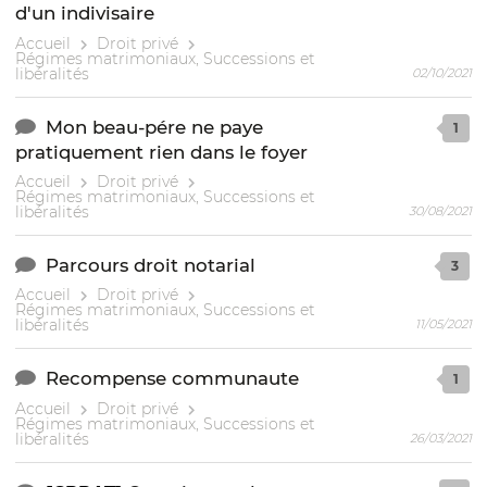
d'un indivisaire
Accueil
Droit privé
Régimes matrimoniaux, Successions et
libéralités
02/10/2021
Mon beau-pére ne paye
1
pratiquement rien dans le foyer
Accueil
Droit privé
Régimes matrimoniaux, Successions et
libéralités
30/08/2021
Parcours droit notarial
3
Accueil
Droit privé
Régimes matrimoniaux, Successions et
libéralités
11/05/2021
Recompense communaute
1
Accueil
Droit privé
Régimes matrimoniaux, Successions et
libéralités
26/03/2021