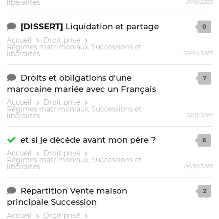
libéralités
31/10/2023
[DISSERT]
Liquidation et partage
0
Accueil
Droit privé
Régimes matrimoniaux, Successions et
libéralités
28/04/2023
Droits et obligations d'une
7
marocaine mariée avec un Français
Accueil
Droit privé
Régimes matrimoniaux, Successions et
libéralités
28/11/2022
et si je décède avant mon père ?
6
Accueil
Droit privé
Régimes matrimoniaux, Successions et
libéralités
04/10/2022
Répartition Vente maison
2
principale Succession
Accueil
Droit privé