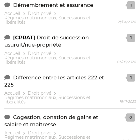
Démembrement et assurance
1
Accueil
Droit privé
Régimes matrimoniaux, Successions et
libéralités
21/04/2024
[CPRAT]
Droit de succession
1
usuruit/nue-propriété
Accueil
Droit privé
Régimes matrimoniaux, Successions et
libéralités
03/03/2024
Différence entre les articles 222 et
1
225
Accueil
Droit privé
Régimes matrimoniaux, Successions et
libéralités
19/11/2023
Cogestion, donation de gains et
0
salaire et maîtresse
Accueil
Droit privé
Régimes matrimoniaux, Successions et