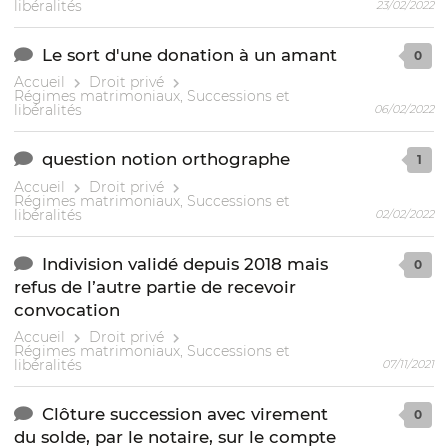
libéralités
23/02/2022
Le sort d'une donation à un amant
0
Accueil
Droit privé
Régimes matrimoniaux, Successions et
libéralités
06/02/2022
question notion orthographe
1
Accueil
Droit privé
Régimes matrimoniaux, Successions et
libéralités
02/02/2022
Indivision validé depuis 2018 mais
0
refus de l’autre partie de recevoir
convocation
Accueil
Droit privé
Régimes matrimoniaux, Successions et
libéralités
07/11/2021
Clôture succession avec virement
0
du solde, par le notaire, sur le compte