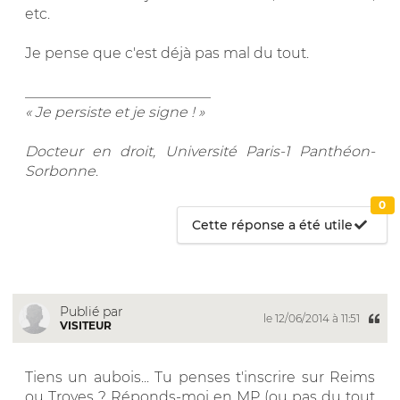
etc.
Je pense que c'est déjà pas mal du tout.
__________________________
« Je persiste et je signe ! »
Docteur en droit, Université Paris-1 Panthéon-
Sorbonne
.
0
Cette réponse a été utile
Publié par
le 12/06/2014 à 11:51
VISITEUR
Tiens un aubois... Tu penses t'inscrire sur Reims
ou Troyes ? Réponds-moi en MP (ou pas du tout