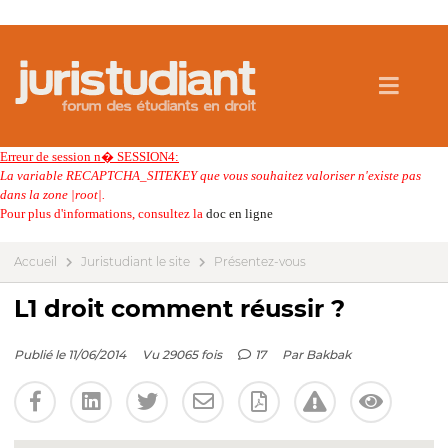
Erreur de session n� SESSION4:
La variable RECAPTCHA_SITEKEY que vous souhaitez valoriser n'existe pas
dans la zone |root|.
Pour plus d'informations, consultez la
doc en ligne
Accueil
Juristudiant le site
Présentez-vous
L1 droit comment réussir ?
Publié le 11/06/2014
Vu 29065 fois
17
Par
Bakbak