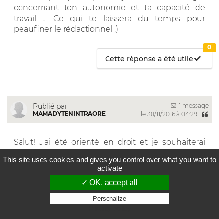
concernant ton autonomie et ta capacité de
travail ... Ce qui te laissera du temps pour
peaufiner le rédactionnel ;)
0
Cette réponse a été utile
1 message
Publié par
MAMADYTENINTRAORE
le 30/11/2016 à 04:29
Salut! J'ai été orienté en droit et je souhaiterai
être bien formé,si vous avez quelques conseils à
This site uses cookies and gives you control over what you want to
me donner ça me fera très très plaisir car mon
activate
rêve est d'outrepasser tous les juriste au monde
✓ OK, accept all
dans le futur.je compte sur vous énormément et
j'attends patiemment vos conseils mes grands
Personalize
juristes
Privacy policy